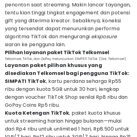
penonton saat streaming. Makin lancar tayangan,
tentu kian tinggi tingkat engagement dan potensi
gift yang diterima kreator. Sebaliknya, koneksi
yang tersendat dapat menurunkan performa
algoritma TikTok dan mengurangi
eksposure
siaran ke pengguna lain.
PIlihan layanan paket TikTok Telkomsel
Telkomsel, TikTok, dan GoPay meluncurkan SIMPATI TikTok. (Dok. Telkomsel).
Layanan paket pilihan khusus yang
disediakan Telkomsel bagi pengguna TikTok:
SIMPATI TikTok
, kartu perdana seharga Rp55
ribu dengan kuota 5GB untuk 30 hari, lengkap
dengan voucher TikTok Shop senilai Rp8 ribu dan
GoPay Coins Rp5 ribu.
Kuota Ketengan TikTok
, paket kuota khusus
untuk streaming harian hingga bulanan—mulai
dari Rp4 ribu untuk unlimited 1 hari, Rp8.500 untuk
1GB/7 hari, Rp12 ribu untuk 3GB/7 hari, hingga Rp31