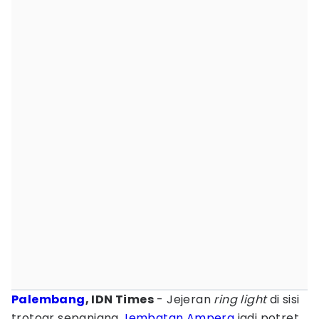
Palembang
, IDN Times
- Jejeran
ring light
di sisi
trotoar sepanjang
Jembatan Ampera
jadi potret