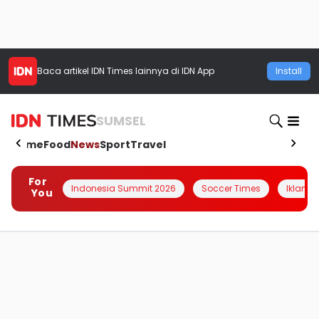
Baca artikel
IDN Times
lainnya di IDN App
Install
SUMSEL
Home
Food
News
Sport
Travel
For
Indonesia Summit 2026
Soccer Times
Iklanin 
You