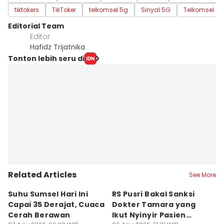
tiktokers
TikToker
telkomsel 5g
Sinyal 5G
Telkomsel O
Editorial Team
Editor
Hafidz Trijatnika
Tonton lebih seru di
Related Articles
See More
Suhu Sumsel Hari Ini
RS Pusri Bakal Sanksi
T
Capai 35 Derajat, Cuaca
Dokter Tamara yang
A
Cerah Berawan
Ikut Nyinyir Pasien
M