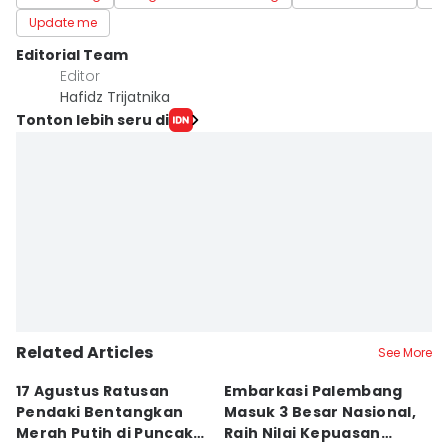
Update me
Editorial Team
Editor
Hafidz Trijatnika
Tonton lebih seru di
Related Articles
See More
17 Agustus Ratusan
Embarkasi Palembang
K
Pendaki Bentangkan
Masuk 3 Besar Nasional,
B
Merah Putih di Puncak
Raih Nilai Kepuasan
M