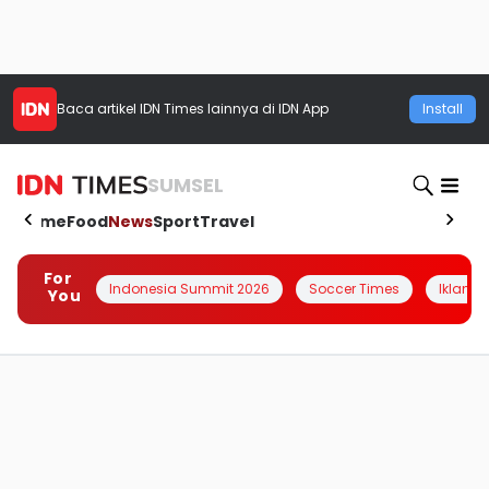
Baca artikel
IDN Times
lainnya di IDN App
Install
SUMSEL
Home
Food
News
Sport
Travel
For
Indonesia Summit 2026
Soccer Times
Iklanin 
You