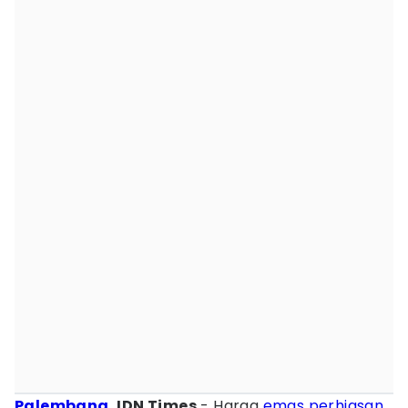
Palembang
, IDN Times
- Harga
emas perhiasan