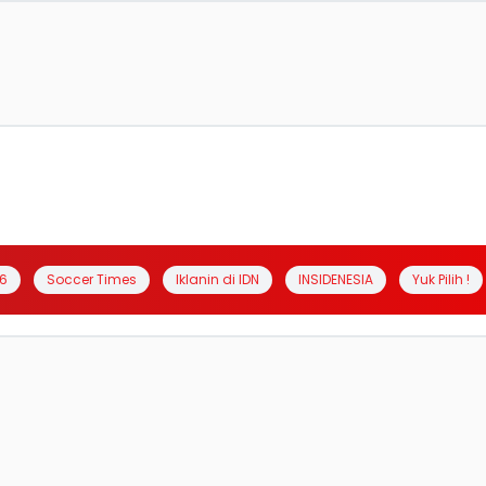
6
Soccer Times
Iklanin di IDN
INSIDENESIA
Yuk Pilih !