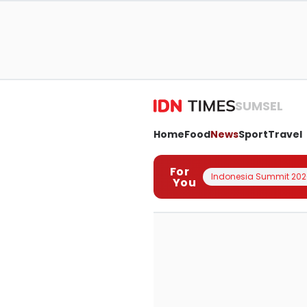
SUMSEL
Home
Food
News
Sport
Travel
For
Indonesia Summit 202
You