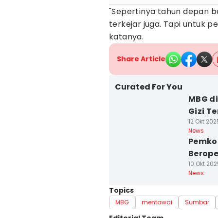
"Sepertinya tahun depan ba
terkejar juga. Tapi untuk p
katanya.
Share Article
Curated For You
MBG di
Gizi Te
12 Okt 2025
News
Pemko
Berope
10 Okt 202
News
Topics
MBG
mentawai
Sumbar