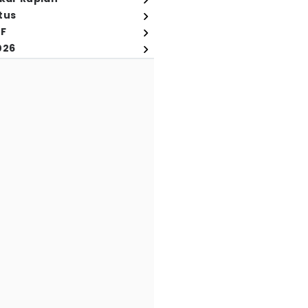
tus
FF
026