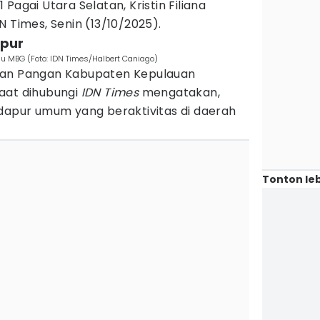
Pagai Utara Selatan, Kristin Filiana
N Times, Senin (13/10/2025).
apur
 MBG (Foto: IDN Times/Halbert Caniago)
dan Pangan Kabupaten Kepulauan
aat dihubungi
IDN Times
mengatakan,
 dapur umum yang beraktivitas di daerah
Tonton leb