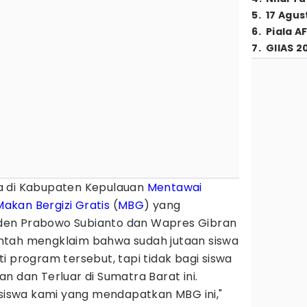
5
.
17 Agus
6
.
Piala A
7
.
GIIAS 2
a di Kabupaten Kepulauan
Mentawai
Makan Bergizi Gratis
(
MBG
) yang
den Prabowo Subianto dan Wapres Gibran
ntah mengklaim bahwa sudah jutaan siswa
i program tersebut, tapi tidak bagi siswa
n dan Terluar di Sumatra Barat ini.
 siswa kami yang mendapatkan MBG ini,"