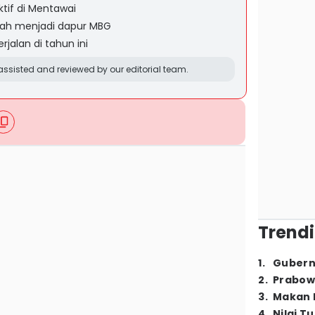
if di Mentawai
ah menjadi dapur MBG
jalan di tahun ini
ssisted and reviewed by our editorial team.
Trendi
1
.
Gubern
2
.
Prabow
3
.
Makan B
4
.
Nilai T