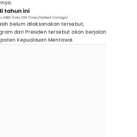
nnya.
i tahun ini
 MBG (Foto: IDN Times/Halbert Caniago)
ih belum dilaksanakan tersebut,
gram dari Presiden tersebut akan berjalan
bupaten Kepualauan Mentawai.