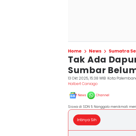
Home
News
Sumatra Se
Tak Ada Dapur
Sumbar Belum
13 Okt 2025, 15:38 WIB
Kota Palemban
Halbert Caniago
News
Channel
Siswa di SDN 5 Nanggalo menikmati menu
Intinya Sih