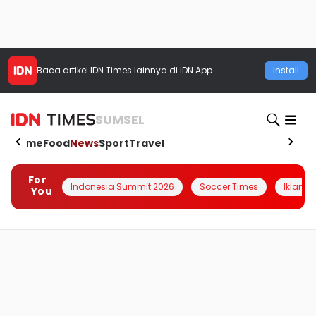
Baca artikel
IDN Times
lainnya di IDN App
Install
SUMSEL
Home
Food
News
Sport
Travel
For
Indonesia Summit 2026
Soccer Times
Iklanin 
You