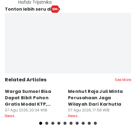
Hafidz Trijatnika
Tonton lebih seru di
Related Articles
See More
Warga Sumsel Bisa
Menhut Raja Juli Minta
M
Dapat Bibit Pohon
Perusahaan Jaga
T
Gratis Modal KTP,
Wilayah Dari Karhutla
K
Menhut Beberkan
07 Agu 2026, 20:34 WIB
07 Agu 2026, 17:58 WIB
07
News
News
Ne
Caranya