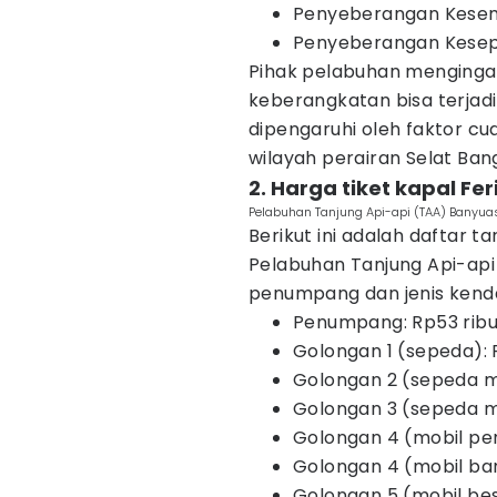
Penyeberangan Kesembi
Penyeberangan Kesepu
Pihak pelabuhan menginga
keberangkatan bisa terjad
dipengaruhi oleh faktor cu
wilayah perairan Selat Ban
2. Harga tiket kapal Fe
Pelabuhan Tanjung Api-api (TAA) Banyuas
Berikut ini adalah daftar t
Pelabuhan Tanjung Api-api
penumpang dan jenis kend
Penumpang: Rp53 rib
Golongan 1 (sepeda):
Golongan 2 (sepeda m
Golongan 3 (sepeda mo
Golongan 4 (mobil pe
Golongan 4 (mobil ba
Golongan 5 (mobil be