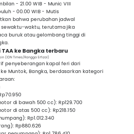
lan - 21.00 WIB - Munic VIII
luh - 00.00 WIB - Mutis
tkan bahwa perubahan jadwal
i sewaktu-waktu, terutama jika
aca buruk atau gelombang tinggi di
gka.
ri TAA ke Bangka terbaru
in (IDN Times/Rangga Erfizal)
arif penyeberangan kapal feri dari
 ke Muntok, Bangka, berdasarkan kategori
araan:
u
 Rp70.950
otor di bawah 500 cc): Rp129.700
tor di atas 500 cc): Rp218.150
numpang): Rp1.012.340
rang): Rp880.626
sar penumpang): Rp1.786.410