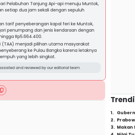
dari Pelabuhan Tanjung Api-api menuju Muntok,
an setiap dua jam sekali dengan sepuluh
 tarif penyeberangan kapal feri ke Muntok,
gori penumpang dan jenis kendaraan dengan
 hingga Rp5.664.400.
i (TAA) menjadi pilihan utama masyarakat
enyeberang ke Pulau Bangka karena letaknya
tempuh yang lebih singkat.
ssisted and reviewed by our editorial team.
Trendi
1
.
Gubern
2
.
Prabow
3
.
Makan B
4
.
Nilai T