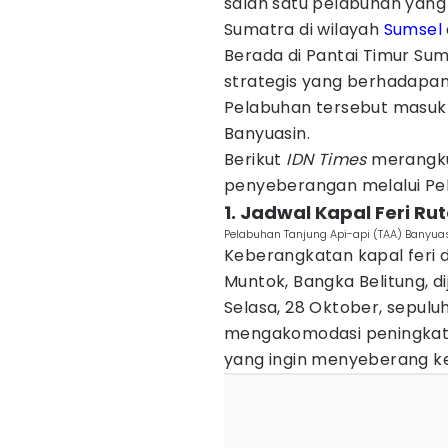
salah satu pelabuhan yang
Sumatra di wilayah
Sumsel
Berada di Pantai Timur Su
strategis yang berhadapan
Pelabuhan tersebut masuk 
Banyuasin.
Berikut
IDN Times
merangku
penyeberangan melalui Pel
1. Jadwal Kapal Feri Ru
Pelabuhan Tanjung Api-api (TAA) Banyuas
Keberangkatan kapal feri 
Muntok, Bangka Belitung, di
Selasa, 28 Oktober, sepulu
mengakomodasi peningkat
yang ingin menyeberang ke