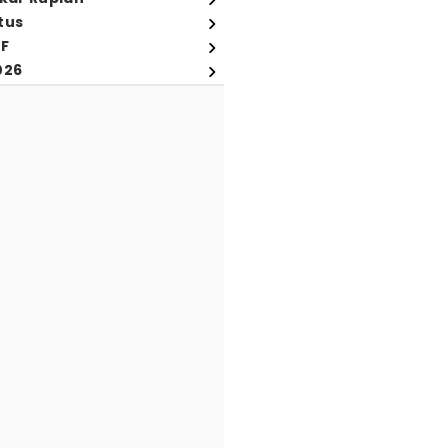
tus
FF
026