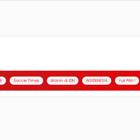
6
Soccer Times
Iklanin di IDN
INSIDENESIA
Yuk Pilih !