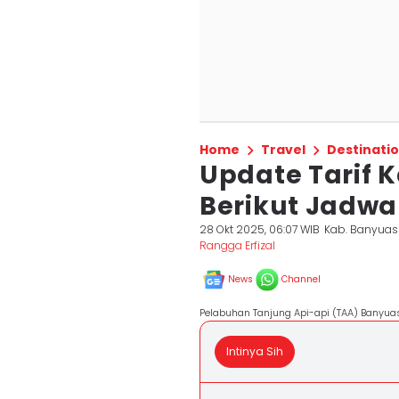
Home
Travel
Destinati
Update Tarif 
Berikut Jadwal
28 Okt 2025, 06:07 WIB
Kab. Banyuas
Rangga Erfizal
News
Channel
Pelabuhan Tanjung Api-api (TAA) Banyuas
Intinya Sih