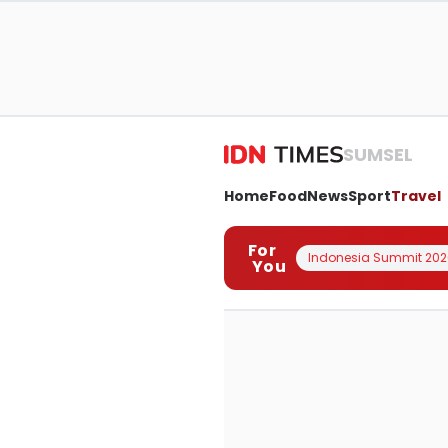
SUMSEL
Home
Food
News
Sport
Travel
For
Indonesia Summit 202
You