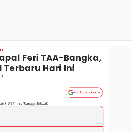
on
Kapal Feri TAA-Bangka,
 Terbaru Hari Ini
in
Add Us on Google
in (IDN Times/Rangga Erfizal)