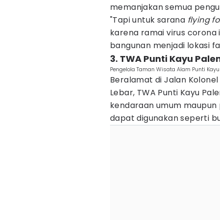
memanjakan semua pengun
"Tapi untuk sarana
flying f
karena ramai virus corona i
bangunan menjadi lokasi fav
3. TWA Punti Kayu Pale
Pengelola Taman Wisata Alam Punti Kayu
Beralamat di Jalan Kolone
Lebar, TWA Punti Kayu Pa
kendaraan umum maupun pr
dapat digunakan seperti b