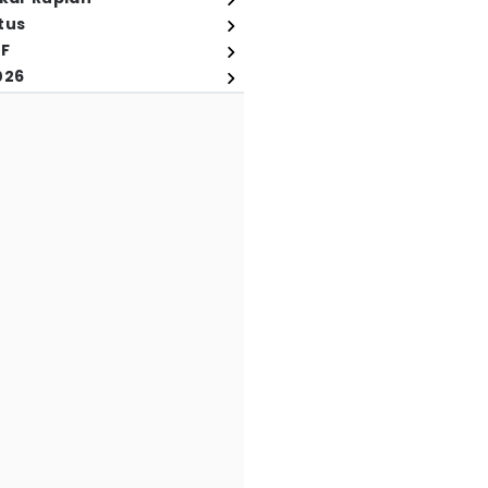
tus
FF
026