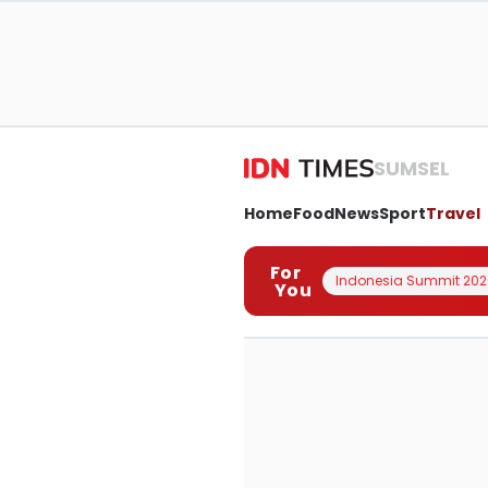
SUMSEL
Home
Food
News
Sport
Travel
For
Indonesia Summit 202
You