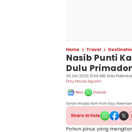
Home
Travel
Destinati
Nasib Punti K
Dulu Primadon
09 Jan 2022, 10:34 WIB
Kota Palemb
Feny Maulia Agustin
News
Channel
Taman Wisata Alam Punti Kayu Palemban
Share Article
Pohon pinus yang mengitar