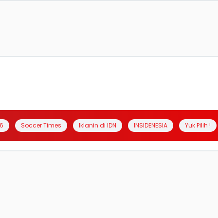
6
Soccer Times
Iklanin di IDN
INSIDENESIA
Yuk Pilih !