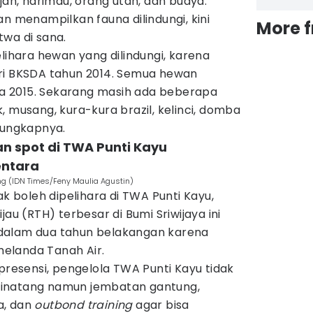
jah, harimau, orang utan, dan buaya.
an menampilkan fauna dilindungi, kini
More 
twa di sana.
elihara hewan yang dilindungi, karena
ri BKSDA tahun 2014. Semua hewan
ada 2015. Sekarang masih ada beberapa
, musang, kura-kura brazil, kelinci, domba
 ungkapnya.
n spot di TWA Punti Kayu
ntara
g (IDN Times/Feny Maulia Agustin)
ak boleh dipelihara di TWA Punti Kayu,
jau (RTH) terbesar di Bumi Sriwijaya ini
dalam dua tahun belakangan karena
elanda Tanah Air.
esensi, pengelola TWA Punti Kayu tidak
inatang namun jembatan gantung,
a, dan
outbond training
agar bisa