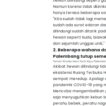
hewan dilindungi seperti ga
Namun karena tidak diizink
hanya tersisa beberapa sa
"Kita sudah tidak lagi mem
sudah ada surat edaran da
dilindungi sudah ditarik p
hewan seperti kuda, biawak
dan sejumlah unggas unik,"
2. Beberapa wahana da
Palembang tutup seme
Taman Wisata Alam Punti Kayu Palemban
Akibat hewan dilindungi tid
eksistensi Ruang Terbuka Hi
sempat meredup. Apalagi 
pandemik COVID-19 yang m
Mencoba mengembalikan pr
saja menyuguhkan kebun b
perahu bebek, perahu nag