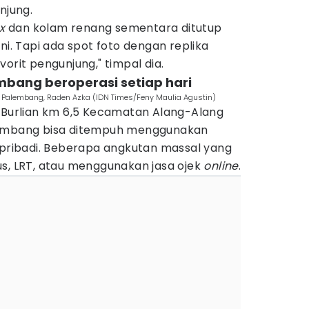
jung.
ox
dan kolam renang sementara ditutup
ni. Tapi ada spot foto dengan replika
orit pengunjung," timpal dia.
mbang beroperasi setiap hari
 Palembang, Raden Azka (IDN Times/Feny Maulia Agustin)
l Burlian km 6,5 Kecamatan Alang-Alang
lembang bisa ditempuh menggunakan
ibadi. Beberapa angkutan massal yang
us, LRT, atau menggunakan jasa ojek
online
.