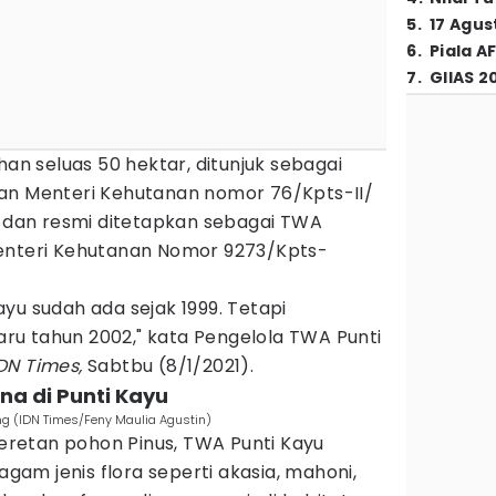
5
.
17 Agus
6
.
Piala A
7
.
GIIAS 2
han seluas 50 hektar, ditunjuk sebagai
an Menteri Kehutanan nomor 76/Kpts-II/
, dan resmi ditetapkan sebagai TWA
Menteri Kehutanan Nomor 9273/Kpts-
yu sudah ada sejak 1999. Tetapi
u tahun 2002," kata Pengelola TWA Punti
DN Times,
Sabtbu (8/1/2021).
na di Punti Kayu
g (IDN Times/Feny Maulia Agustin)
retan pohon Pinus, TWA Punti Kayu
ragam jenis flora seperti akasia, mahoni,