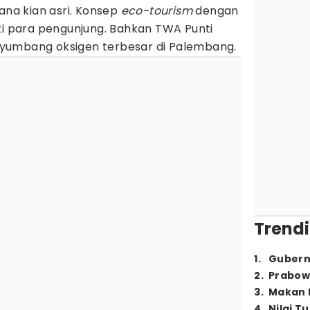
a kian asri. Konsep
eco-tourism
dengan
ti para pengunjung. Bahkan TWA Punti
yumbang oksigen terbesar di Palembang.
Trendi
1
.
Gubern
2
.
Prabow
3
.
Makan B
4
.
Nilai T