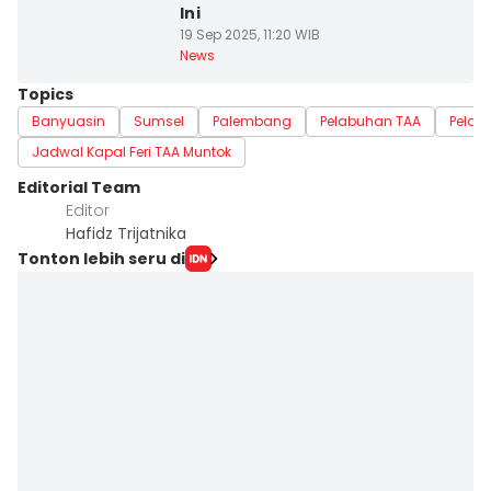
Ini
19 Sep 2025, 11:20 WIB
News
Topics
Banyuasin
Sumsel
Palembang
Pelabuhan TAA
Pelab
Jadwal Kapal Feri TAA Muntok
Editorial Team
Editor
Hafidz Trijatnika
Tonton lebih seru di