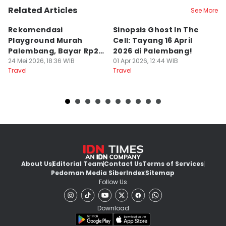
Related Articles
See More
Rekomendasi
Sinopsis Ghost In The
1
Playground Murah
Cell: Tayang 16 April
W
Palembang, Bayar Rp20
2026 di Palembang!
L
Ribu Main Sepuasnya
24 Mei 2026, 18:36 WIB
01 Apr 2026, 12:44 WIB
28
Travel
Travel
Tr
About Us
Editorial Team
Contact Us
Terms of Services
Pedoman Media Siber
Index
Sitemap
Follow Us
Download