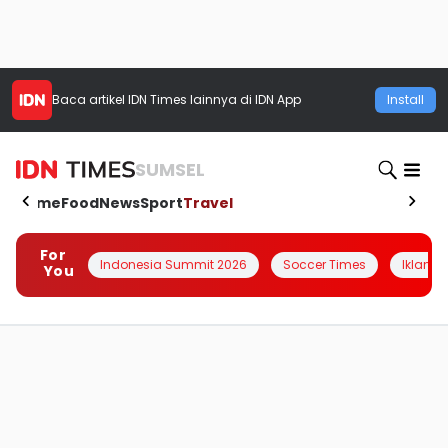
Baca artikel
IDN Times
lainnya di IDN App
Install
SUMSEL
Home
Food
News
Sport
Travel
For
Indonesia Summit 2026
Soccer Times
Iklanin 
You