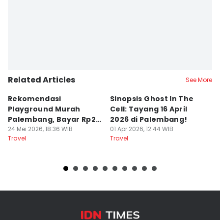
Related Articles
See More
Rekomendasi
Sinopsis Ghost In The
1
Playground Murah
Cell: Tayang 16 April
W
Palembang, Bayar Rp20
2026 di Palembang!
L
Ribu Main Sepuasnya
24 Mei 2026, 18:36 WIB
01 Apr 2026, 12:44 WIB
28
Travel
Travel
Tr