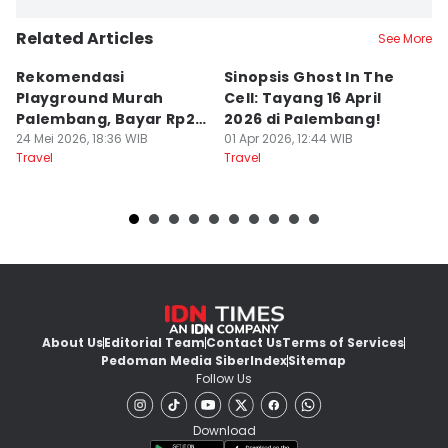
Related Articles
See More
Rekomendasi
Sinopsis Ghost In The
1
Playground Murah
Cell: Tayang 16 April
W
Palembang, Bayar Rp20
2026 di Palembang!
L
Ribu Main Sepuasnya
24 Mei 2026, 18:36 WIB
01 Apr 2026, 12:44 WIB
28
Travel
Travel
Tr
About Us
Editorial Team
Contact Us
Terms of Services
Pedoman Media Siber
Index
Sitemap
Follow Us
Download