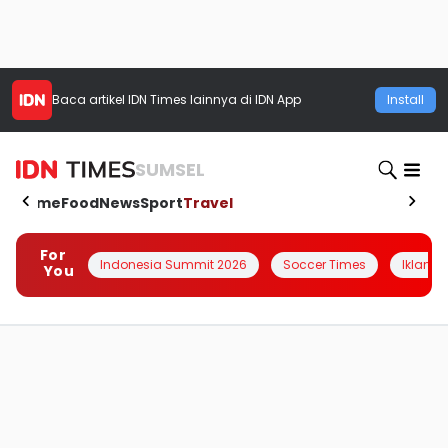
Baca artikel
IDN Times
lainnya di IDN App
Install
SUMSEL
Home
Food
News
Sport
Travel
For
Indonesia Summit 2026
Soccer Times
Iklanin 
You