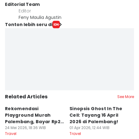
Editorial Team
Editor
Feny Maulia Agustin
Tonton lebih seru di
Related Articles
See More
Rekomendasi
Sinopsis Ghost In The
1
Playground Murah
Cell: Tayang 16 April
W
Palembang, Bayar Rp20
2026 di Palembang!
L
Ribu Main Sepuasnya
24 Mei 2026, 18:36 WIB
01 Apr 2026, 12:44 WIB
28
Travel
Travel
Tr