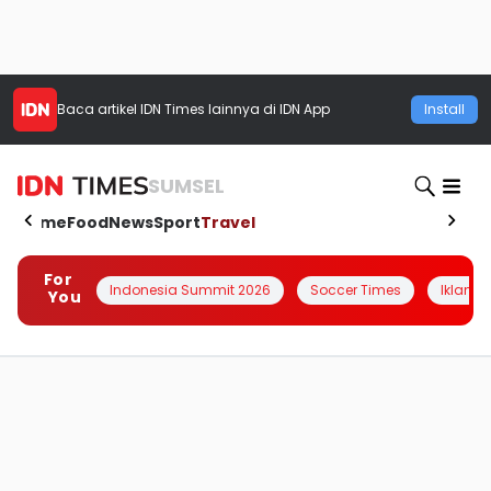
Baca artikel
IDN Times
lainnya di IDN App
Install
SUMSEL
Home
Food
News
Sport
Travel
For
Indonesia Summit 2026
Soccer Times
Iklanin 
You