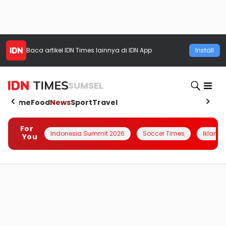
Baca artikel
IDN Times
lainnya di IDN App
Install
SUMSEL
Home
Food
News
Sport
Travel
For
Indonesia Summit 2026
Soccer Times
Iklanin 
You