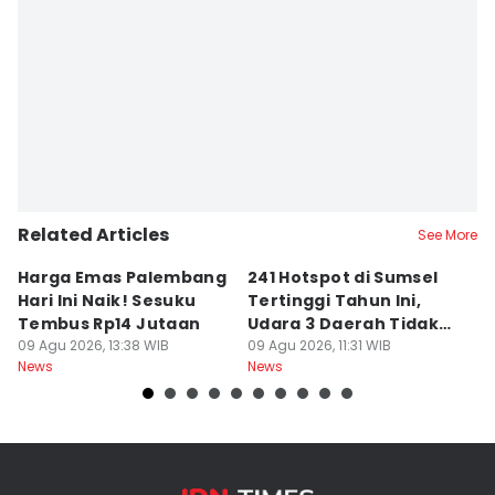
Related Articles
See More
Harga Emas Palembang
241 Hotspot di Sumsel
J
Hari Ini Naik! Sesuku
Tertinggi Tahun Ini,
D
Tembus Rp14 Jutaan
Udara 3 Daerah Tidak
K
09 Agu 2026, 13:38 WIB
Sehat
09 Agu 2026, 11:31 WIB
P
09
News
News
Ne