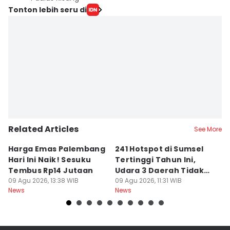
Tonton lebih seru di
Related Articles
See More
Harga Emas Palembang
241 Hotspot di Sumsel
J
Hari Ini Naik! Sesuku
Tertinggi Tahun Ini,
D
Tembus Rp14 Jutaan
Udara 3 Daerah Tidak
K
09 Agu 2026, 13:38 WIB
Sehat
09 Agu 2026, 11:31 WIB
P
09
News
News
Ne