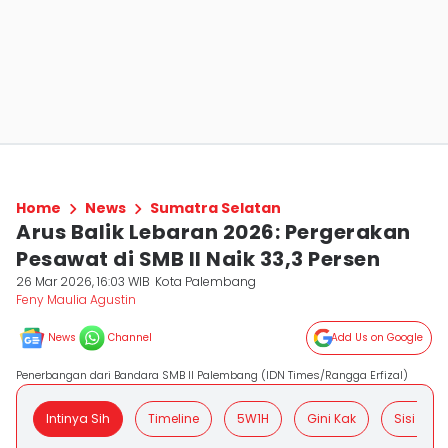
Home
News
Sumatra Selatan
Arus Balik Lebaran 2026: Pergerakan
Pesawat di SMB II Naik 33,3 Persen
26 Mar 2026, 16:03 WIB
Kota Palembang
Feny Maulia Agustin
News
Channel
Add Us on Google
Penerbangan dari Bandara SMB II Palembang (IDN Times/Rangga Erfizal)
Intinya Sih
Timeline
5W1H
Gini Kak
Sisi Posit