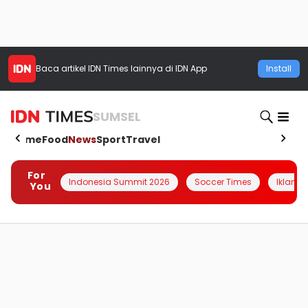
Baca artikel
IDN Times
lainnya di IDN App
Install
SUMSEL
Home
Food
News
Sport
Travel
For
Indonesia Summit 2026
Soccer Times
Iklanin 
You