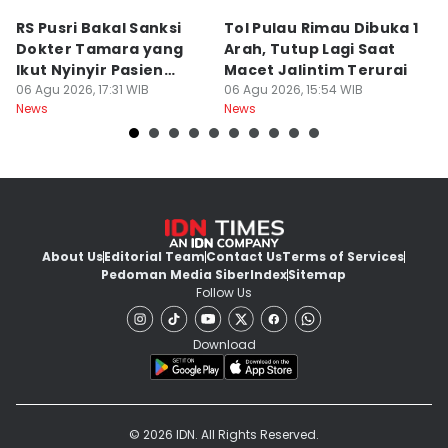
RS Pusri Bakal Sanksi
Tol Pulau Rimau Dibuka 1
2
Dokter Tamara yang
Arah, Tutup Lagi Saat
N
Ikut Nyinyir Pasien
Macet Jalintim Terurai
D
Yurizal
06 Agu 2026, 17:31 WIB
06 Agu 2026, 15:54 WIB
06
News
News
Ne
About Us
Editorial Team
Contact Us
Terms of Services
Pedoman Media Siber
Index
Sitemap
Follow Us
Download
© 2026 IDN. All Rights Reserved.