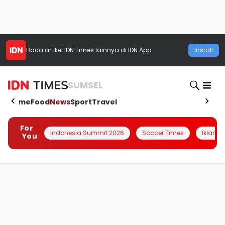
Baca artikel
IDN Times
lainnya di IDN App
Install
SUMSEL
Home
Food
News
Sport
Travel
For
Indonesia Summit 2026
Soccer Times
Iklanin 
You