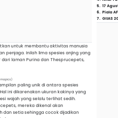
5
.
17 Agus
6
.
Piala A
7
.
GIIAS 2
atkan untuk membantu aktivitas manusia
n penjaga. Inilah lima spesies anjing yang
ir dari laman Purina dan Thesprucepets,
imapics)
mpilan paling unik di antara spesies
. Hal ini dikarenakan ukuran kakinya yang
i wajah yang selalu terlihat sedih.
ucepets, mereka dikenal akan
 dan setia sehingga cocok dijadikan