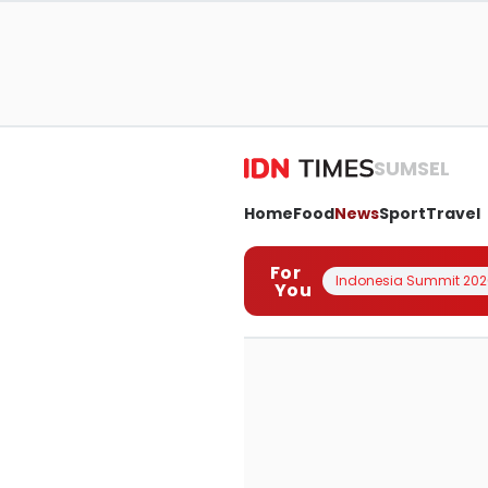
SUMSEL
Home
Food
News
Sport
Travel
For
Indonesia Summit 202
You