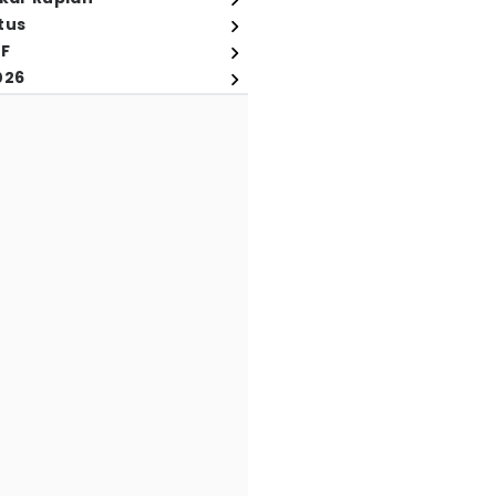
tus
FF
026