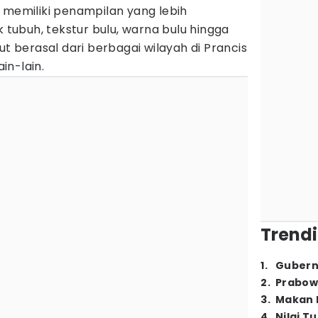
 memiliki penampilan yang lebih
k tubuh, tekstur bulu, warna bulu hingga
ut berasal dari berbagai wilayah di Prancis
ain-lain.
Trendi
1
.
Gubern
2
.
Prabow
3
.
Makan B
4
.
Nilai T