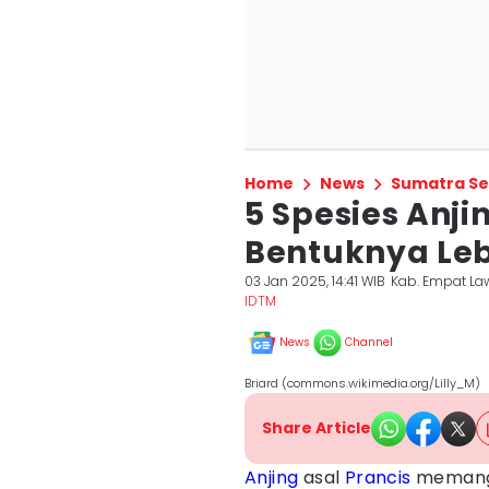
Home
News
Sumatra Se
5 Spesies Anji
Bentuknya Le
03 Jan 2025, 14:41 WIB
Kab. Empat L
IDTM
News
Channel
Briard (commons.wikimedia.org/Lilly_M)
Share Article
Anjing
asal
Prancis
memang 