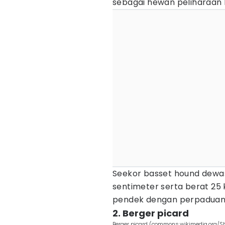
sebagai hewan peliharaan 
Seekor basset hound dewa
sentimeter serta berat 25 k
pendek dengan perpaduan w
2. Berger picard
Berger picard (commons.wikimedia.org/S