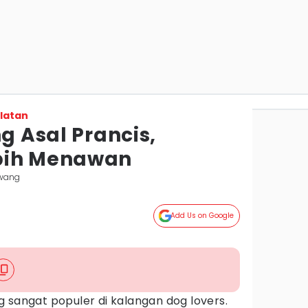
latan
ng Asal Prancis,
bih Menawan
awang
Add Us on Google
sangat populer di kalangan dog lovers.