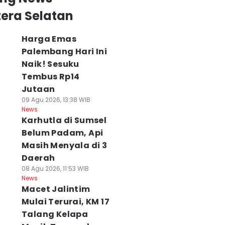
era Selatan
Harga Emas
Palembang Hari Ini
Naik! Sesuku
Tembus Rp14
Jutaan
09 Agu 2026, 13:38 WIB
News
Karhutla di Sumsel
Belum Padam, Api
Masih Menyala di 3
Daerah
08 Agu 2026, 11:53 WIB
News
Macet Jalintim
Mulai Terurai, KM 17
Talang Kelapa