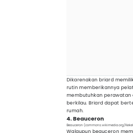
Dikarenakan briard memili
rutin memberikannya pelati
membutuhkan perawatan ek
berkilau. Briard dapat be
rumah.
4. Beauceron
Beauceron (commons.wikimedia.org/Keke
Walaupun beauceron memili