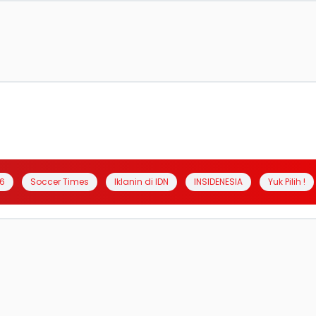
6
Soccer Times
Iklanin di IDN
INSIDENESIA
Yuk Pilih !