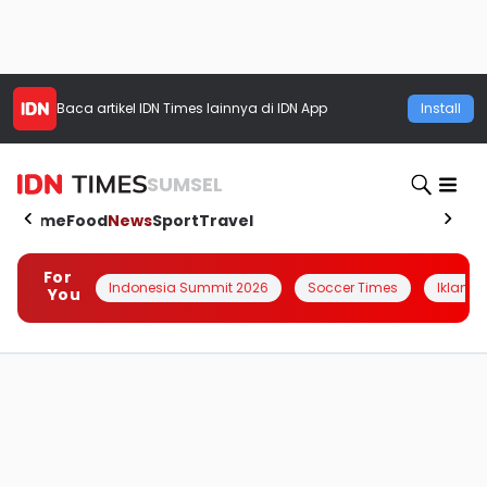
Baca artikel
IDN Times
lainnya di IDN App
Install
SUMSEL
Home
Food
News
Sport
Travel
For
Indonesia Summit 2026
Soccer Times
Iklanin 
You