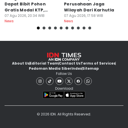
Dapat Bibit Pohon
Perusahaan Jaga
T
Gratis Modal KTP,
Wilayah Dari Karhutla
K
Menhut Beberkan
07 Agu 2026, 20:34 WIB
07 Agu 2026, 17:58 WIB
07
News
News
Ne
Caranya
About Us
Editorial Team
Contact Us
Terms of Services
Pedoman Media Siber
Index
Sitemap
Follow Us
Download
© 2026 IDN. All Rights Reserved.