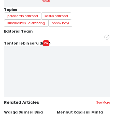
News
Topics
peredaran narkoba
kasus narkoba
Kriminalitas Palembang
popok bayi
Editorial Team
Editor
Tonton lebih seru di
Deryardli Tiarhendi
Editor
Yuliani
Related Articles
See More
Warga Sumsel Bisa
Menhut Raja Juli Minta
M