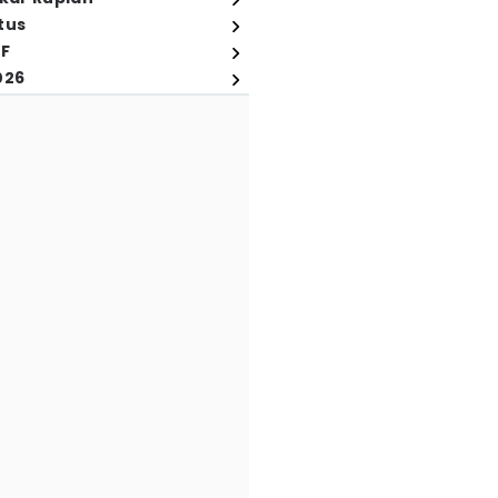
tus
FF
026