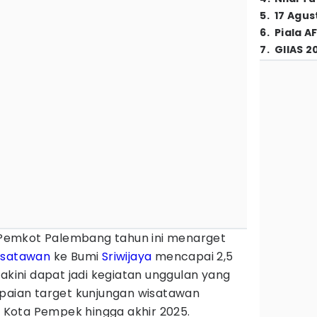
5
.
17 Agus
6
.
Piala A
7
.
GIIAS 2
Pemkot Palembang tahun ini menarget
isatawan
ke Bumi
Sriwijaya
mencapai 2,5
akini dapat jadi kegiatan unggulan yang
ian target kunjungan wisatawan
Kota Pempek hingga akhir 2025.