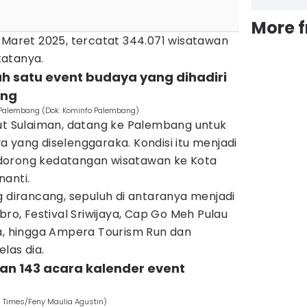
More 
 Maret 2025, tercatat 344.071 wisatawan
katanya.
lah satu event budaya yang dihadiri
ang
di Palembang (Dok: Kominfo Palembang)
jut Sulaiman, datang ke Palembang untuk
 yang diselenggaraka. Kondisi itu menjadi
dorong kedatangan wisatawan ke Kota
nanti.
g dirancang, sepuluh di antaranya menjadi
bro, Festival Sriwijaya, Cap Go Meh Pulau
ia, hingga Ampera Tourism Run dan
elas dia.
n 143 acara kalender event
N Times/Feny Maulia Agustin)