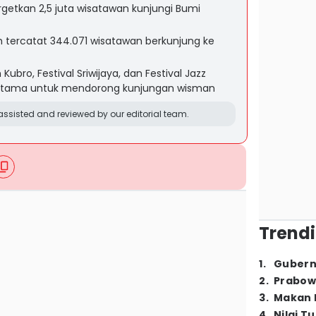
tkan 2,5 juta wisatawan kunjungi Bumi
ah tercatat 344.071 wisatawan berkunjung ke
Kubro, Festival Sriwijaya, dan Festival Jazz
k utama untuk mendorong kunjungan wisman
ssisted and reviewed by our editorial team.
Trendi
1
.
Gubern
2
.
Prabow
3
.
Makan B
4
.
Nilai T