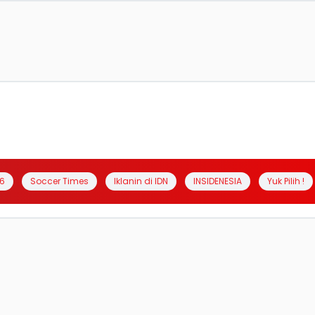
6
Soccer Times
Iklanin di IDN
INSIDENESIA
Yuk Pilih !