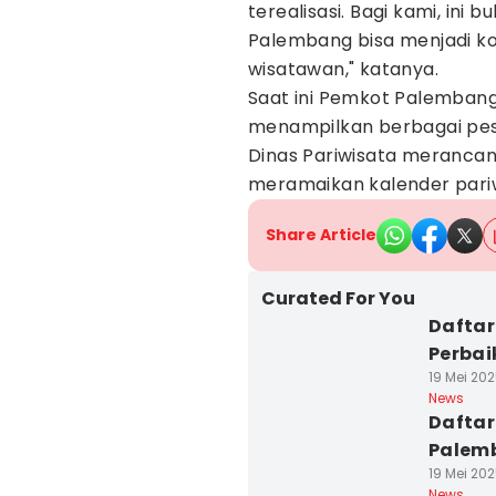
terealisasi. Bagi kami, ini
Palembang bisa menjadi ko
wisatawan," katanya.
Saat ini Pemkot Palemban
menampilkan berbagai peso
Dinas Pariwisata merancang
meramaikan kalender pariw
Share Article
Curated For You
Daftar
Perbai
19 Mei 202
News
Daftar
Palemb
19 Mei 202
News