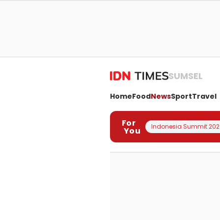
SUMSEL
Home
Food
News
Sport
Travel
For
Indonesia Summit 202
You