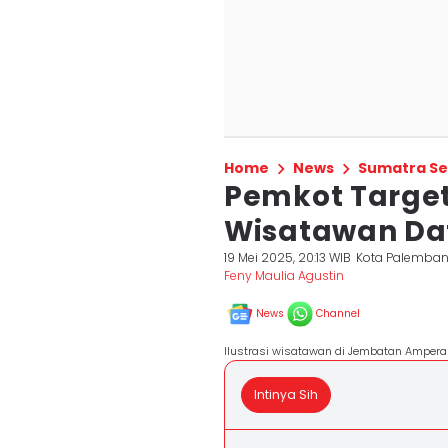
Home
News
Sumatra Se
Pemkot Target
Wisatawan Da
19 Mei 2025, 20:13 WIB
Kota Palemba
Feny Maulia Agustin
News
Channel
Ilustrasi wisatawan di Jembatan Ampera
Intinya Sih