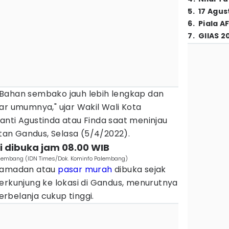
5
.
17 Agus
6
.
Piala A
7
.
GIIAS 2
i. Bahan sembako jauh lebih lengkap dan
ar umumnya," ujar Wakil Wali Kota
anti Agustinda atau Finda saat meninjau
an Gandus, Selasa (5/4/2022).
i dibuka jam 08.00 WIB
lembang (IDN Times/Dok. Kominfo Palembang)
 Ramadan atau
pasar murah
dibuka sejak
erkunjung ke lokasi di Gandus, menurutnya
rbelanja cukup tinggi.