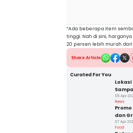
“Ada beberapa item semba
tinggi. Nah di sini, hargany
20 persen lebih murah dari 
Share Article
Curated For You
Lokasi
Sampai
05 Apr 202
News
Promo 
dan Gr
07 Apr 20
Food