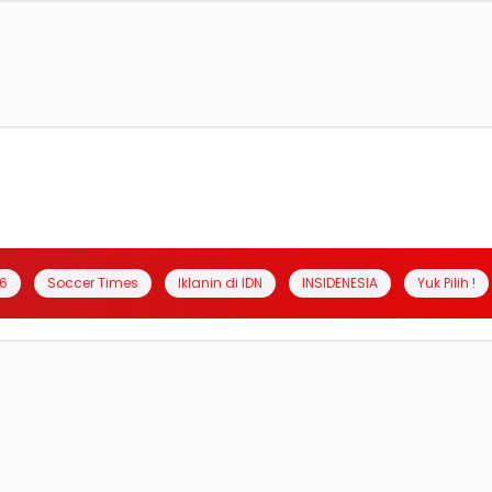
6
Soccer Times
Iklanin di IDN
INSIDENESIA
Yuk Pilih !