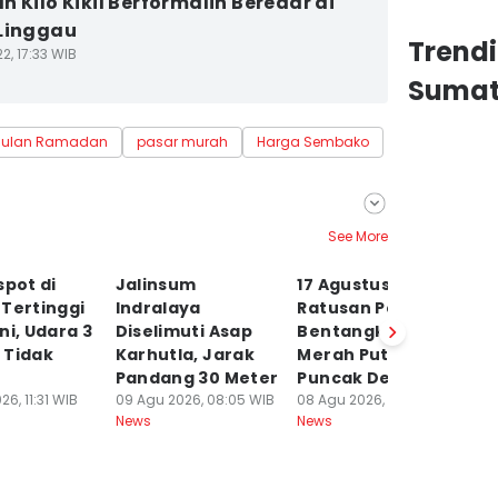
n Kilo Kikil Berformalin Beredar di
Linggau
Trend
2, 17:33 WIB
Sumat
Bulan Ramadan
pasar murah
Harga Sembako
See More
spot di
Jalinsum
17 Agustus
E
Tertinggi
Indralaya
Ratusan Pendaki
P
ni, Udara 3
Diselimuti Asap
Bentangkan
3 
 Tidak
Karhutla, Jarak
Merah Putih di
Ra
Pandang 30 Meter
Puncak Dempo
K
6, 11:31 WIB
09 Agu 2026, 08:05 WIB
08 Agu 2026, 19:25 WIB
08
News
News
Ne