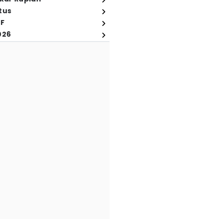
tus
FF
026