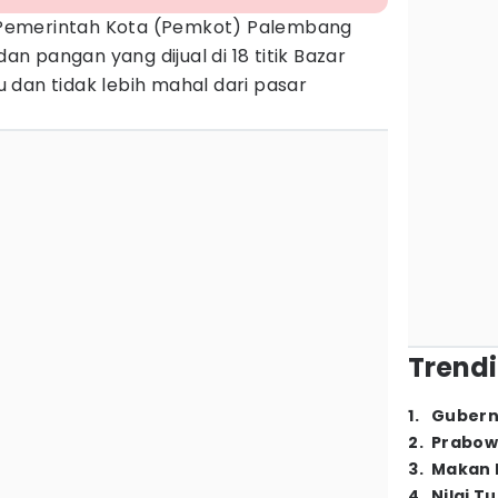
Pemerintah Kota (Pemkot) Palembang
an pangan yang dijual di 18 titik Bazar
 dan tidak lebih mahal dari pasar
Trendi
1
.
Gubern
2
.
Prabow
3
.
Makan B
4
.
Nilai T