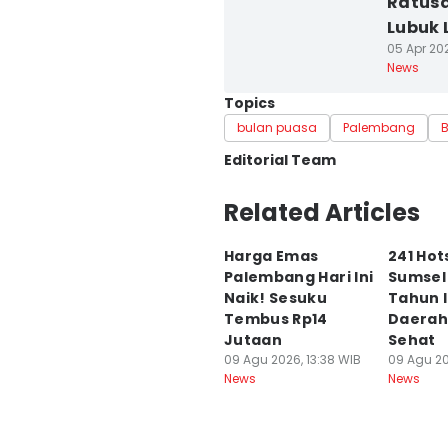
Ratusa
Lubuk 
05 Apr 202
News
Topics
bulan puasa
Palembang
Editorial Team
Editor
Related Articles
Feny Maulia Agustin
Harga Emas
241 Hot
Editor
Palembang Hari Ini
Sumsel 
Deryardli Tiarhendi
Naik! Sesuku
Tahun I
Tembus Rp14
Daerah
Jutaan
Sehat
09 Agu 2026, 13:38 WIB
09 Agu 202
News
News