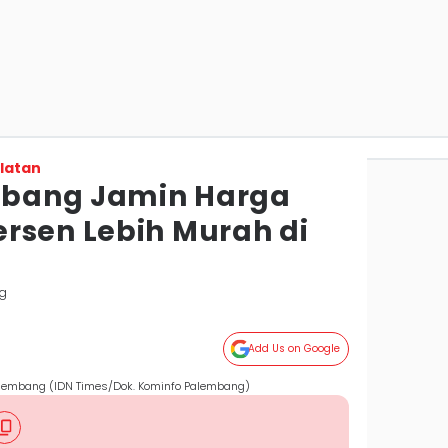
latan
bang Jamin Harga
rsen Lebih Murah di
g
Add Us on Google
lembang (IDN Times/Dok. Kominfo Palembang)