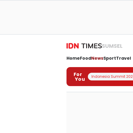
SUMSEL
Home
Food
News
Sport
Travel
For
Indonesia Summit 202
You