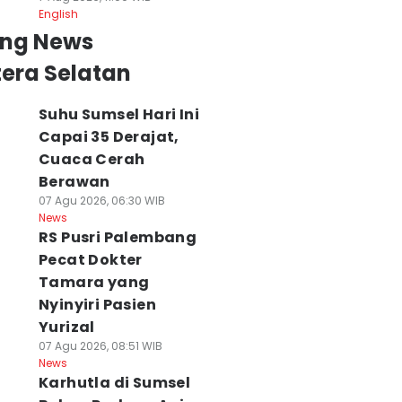
English
ing News
era Selatan
Suhu Sumsel Hari Ini
Capai 35 Derajat,
Cuaca Cerah
Berawan
07 Agu 2026, 06:30 WIB
News
mbarkasi
Karhutla di Sumsel
Kanal dan Embu
RS Pusri Palembang
alembang Masuk
Belum Padam, Api
di Sumsel Mulai
Pecat Dokter
Besar Nasional,
Masih Menyala di 3
Kering, Potensi
Tamara yang
ih Nilai
Daerah
Karhutla
Nyinyiri Pasien
epuasan 86,65
08 Agu 2026, 11:53 WIB
Meningkat
News
 Agu 2026, 15:24 WIB
08 Agu 2026, 09:33 WI
Yurizal
ws
News
07 Agu 2026, 08:51 WIB
News
Karhutla di Sumsel