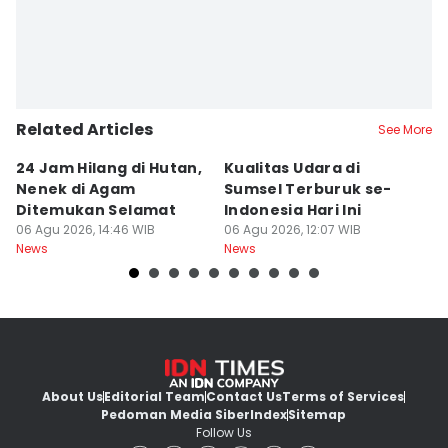
Related Articles
See More
24 Jam Hilang di Hutan,
Kualitas Udara di
K
Nenek di Agam
Sumsel Terburuk se-
P
Ditemukan Selamat
Indonesia Hari Ini
A
06 Agu 2026, 14:46 WIB
06 Agu 2026, 12:07 WIB
06
News
News
Ne
About Us
Editorial Team
Contact Us
Terms of Services
Pedoman Media Siber
Index
Sitemap
Follow Us