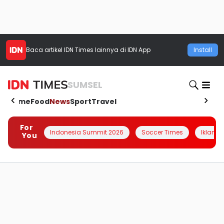
Baca artikel
IDN Times
lainnya di IDN App
Install
SUMSEL
Home
Food
News
Sport
Travel
For
Indonesia Summit 2026
Soccer Times
Iklanin 
You