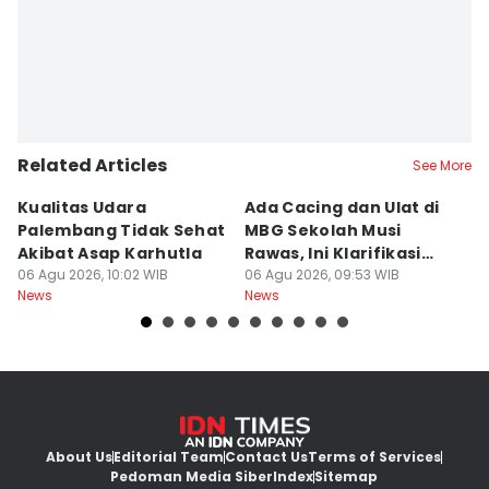
Related Articles
See More
Kualitas Udara
Ada Cacing dan Ulat di
U
Palembang Tidak Sehat
MBG Sekolah Musi
T
Akibat Asap Karhutla
Rawas, Ini Klarifikasi
F
06 Agu 2026, 10:02 WIB
SPPG
06 Agu 2026, 09:53 WIB
A
06
News
News
Ne
About Us
Editorial Team
Contact Us
Terms of Services
Pedoman Media Siber
Index
Sitemap