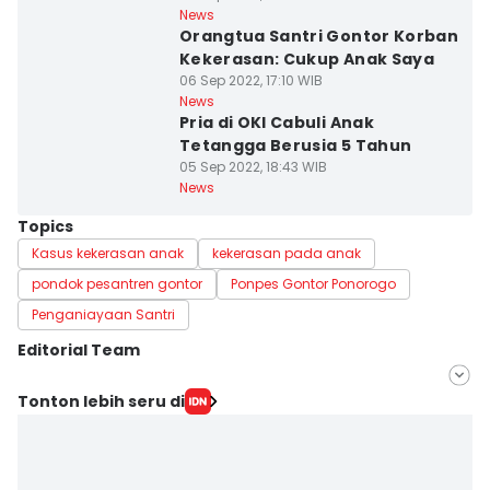
News
Orangtua Santri Gontor Korban
Kekerasan: Cukup Anak Saya
06 Sep 2022, 17:10 WIB
News
Pria di OKI Cabuli Anak
Tetangga Berusia 5 Tahun
05 Sep 2022, 18:43 WIB
News
Topics
Kasus kekerasan anak
kekerasan pada anak
pondok pesantren gontor
Ponpes Gontor Ponorogo
Penganiayaan Santri
Editorial Team
Editor
Tonton lebih seru di
Deryardli Tiarhendi
Editor
Rangga Erfizal