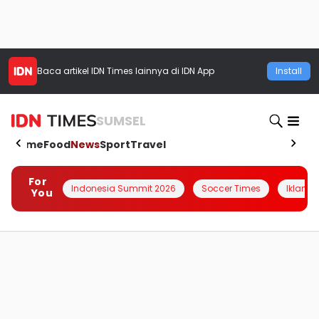
Baca artikel
IDN Times
lainnya di IDN App
Install
SUMSEL
Home
Food
News
Sport
Travel
For
Indonesia Summit 2026
Soccer Times
Iklanin 
You