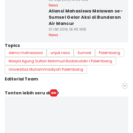
News
Aliansi Mahasiswa Melawan se-
Sumsel Gelar Aksi di Bundaran
Air Mancur
01 Okt 2019, 18:45 WIB
News
Topics
demo mahasiswa
unjuk rasa
Sumsel
Palembang
Masjid Agung Sultan Mahmud Badaruddin I Palembang
Universitas Muhammadiyah Palembang
Editorial Team
Editor
Tonton lebih seru di
Rangga Erfizal
Editor
Sidratul Muntaha