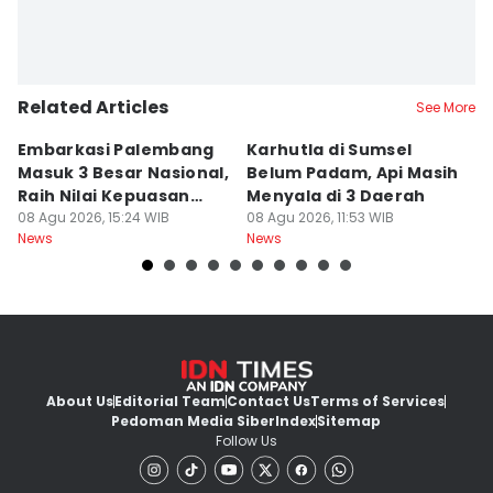
Related Articles
See More
Embarkasi Palembang
Karhutla di Sumsel
K
Masuk 3 Besar Nasional,
Belum Padam, Api Masih
S
Raih Nilai Kepuasan
Menyala di 3 Daerah
P
86,65
08 Agu 2026, 15:24 WIB
08 Agu 2026, 11:53 WIB
M
08
News
News
Ne
About Us
Editorial Team
Contact Us
Terms of Services
Pedoman Media Siber
Index
Sitemap
Follow Us