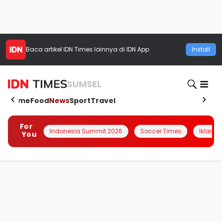
Baca artikel
IDN Times
lainnya di IDN App
Install
SUMSEL
Home
Food
News
Sport
Travel
For
Indonesia Summit 2026
Soccer Times
Iklanin 
You