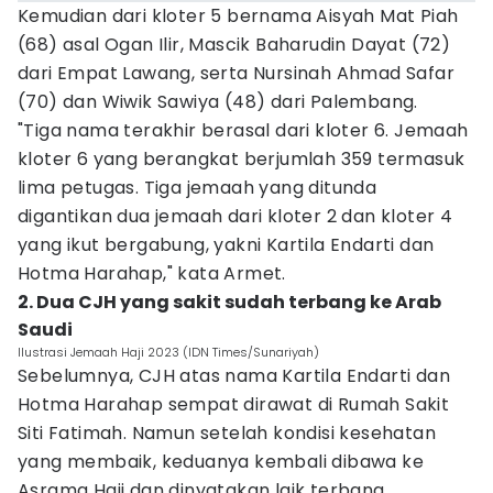
Kemudian dari kloter 5 bernama Aisyah Mat Piah
(68) asal Ogan Ilir, Mascik Baharudin Dayat (72)
dari Empat Lawang, serta Nursinah Ahmad Safar
(70) dan Wiwik Sawiya (48) dari Palembang.
"Tiga nama terakhir berasal dari kloter 6. Jemaah
kloter 6 yang berangkat berjumlah 359 termasuk
lima petugas. Tiga jemaah yang ditunda
digantikan dua jemaah dari kloter 2 dan kloter 4
yang ikut bergabung, yakni Kartila Endarti dan
Hotma Harahap," kata Armet.
2. Dua CJH yang sakit sudah terbang ke Arab
Saudi
Ilustrasi Jemaah Haji 2023 (IDN Times/Sunariyah)
Sebelumnya, CJH atas nama Kartila Endarti dan
Hotma Harahap sempat dirawat di Rumah Sakit
Siti Fatimah. Namun setelah kondisi kesehatan
yang membaik, keduanya kembali dibawa ke
Asrama Haji dan dinyatakan laik terbang.