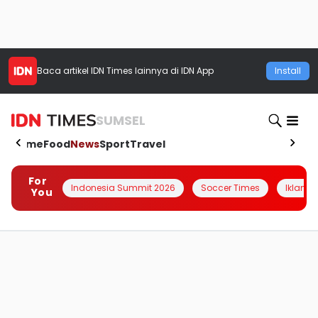
Baca artikel
IDN Times
lainnya di IDN App
Install
SUMSEL
Home
Food
News
Sport
Travel
For
Indonesia Summit 2026
Soccer Times
Iklanin 
You