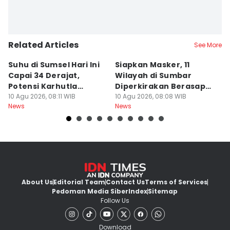
Related Articles
See More
Suhu di Sumsel Hari Ini
Siapkan Masker, 11
H
Capai 34 Derajat,
Wilayah di Sumbar
Ha
Potensi Karhutla
Diperkirakan Berasap
T
Meningkat
10 Agu 2026, 08:11 WIB
dan Berkabut
10 Agu 2026, 08:08 WIB
09
News
News
Ne
About Us
Editorial Team
Contact Us
Terms of Services
Pedoman Media Siber
Index
Sitemap
Follow Us
Download