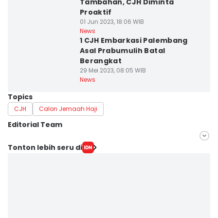
Tambahan, CJH Diminta
Proaktif
01 Jun 2023, 18:06 WIB
News
1 CJH Embarkasi Palembang
Asal Prabumulih Batal
Berangkat
29 Mei 2023, 08:05 WIB
News
Topics
CJH
Calon Jemaah Haji
Editorial Team
Editor
Tonton lebih seru di
Feny Maulia Agustin
Editor
Deryardli Tiarhendi