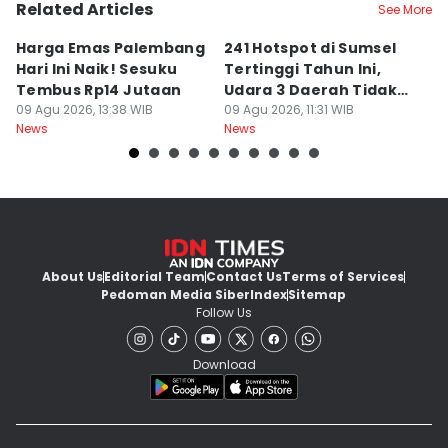
Related Articles
See More
Harga Emas Palembang
241 Hotspot di Sumsel
J
Hari Ini Naik! Sesuku
Tertinggi Tahun Ini,
D
Tembus Rp14 Jutaan
Udara 3 Daerah Tidak
K
09 Agu 2026, 13:38 WIB
Sehat
09 Agu 2026, 11:31 WIB
P
09
News
News
Ne
About Us
Editorial Team
Contact Us
Terms of Services
Pedoman Media Siber
Index
Sitemap
Follow Us
Download