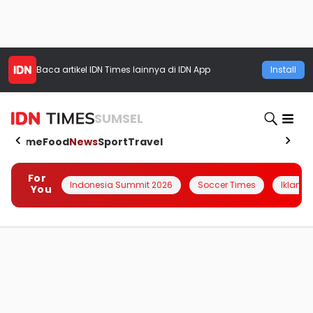
Baca artikel
IDN Times
lainnya di IDN App
Install
SUMSEL
Home
Food
News
Sport
Travel
For
Indonesia Summit 2026
Soccer Times
Iklanin 
You