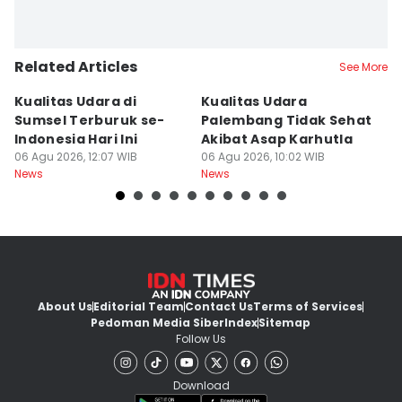
Related Articles
See More
Kualitas Udara di
Kualitas Udara
A
Sumsel Terburuk se-
Palembang Tidak Sehat
M
Indonesia Hari Ini
Akibat Asap Karhutla
Ra
06 Agu 2026, 12:07 WIB
06 Agu 2026, 10:02 WIB
S
06
News
News
Ne
About Us
Editorial Team
Contact Us
Terms of Services
Pedoman Media Siber
Index
Sitemap
Follow Us
Download