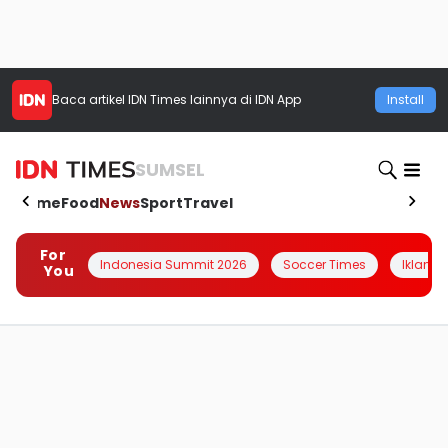
Baca artikel
IDN Times
lainnya di IDN App
Install
SUMSEL
Home
Food
News
Sport
Travel
For
Indonesia Summit 2026
Soccer Times
Iklanin 
You