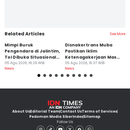
Related Articles
See More
Mimpi Buruk
Disnakertrans Muba
D
Pengendara di Jalintim,
Pastikan Iklim
W
Tol Dibuka Situasional
Ketenagakerjaan Masih
d
Saat Krodit
05 Agu 2026, 18:29 WIB
Kondusif
05 Agu 2026, 16:37 WIB
K
05
News
News
Ne
About Us
Editorial Team
Contact Us
Terms of Services
Pedoman Media Siber
Index
Sitemap
Follow Us