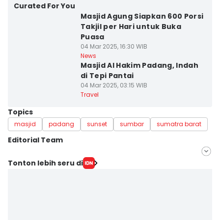
Curated For You
Masjid Agung Siapkan 600 Porsi
Takjil per Hari untuk Buka
Puasa
04 Mar 2025, 16:30 WIB
News
Masjid Al Hakim Padang, Indah
di Tepi Pantai
04 Mar 2025, 03:15 WIB
Travel
Topics
masjid
padang
sunset
sumbar
sumatra barat
Editorial Team
Editor
Tonton lebih seru di
Halbert Caniago
Editor
Hafidz Trijatnika