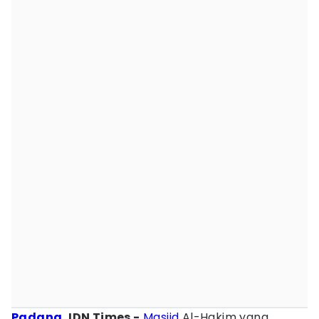
Padang
, IDN Times -
Masjid
Al-Hakim yang