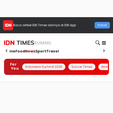
Baca artikel
IDN Times
lainnya di IDN App
Install
SUMSEL
Home
Food
News
Sport
Travel
For
Indonesia Summit 2026
Soccer Times
Iklanin 
You