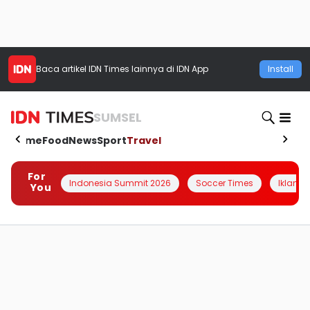
Baca artikel
IDN Times
lainnya di IDN App
Install
SUMSEL
Home
Food
News
Sport
Travel
For
Indonesia Summit 2026
Soccer Times
Iklanin 
You