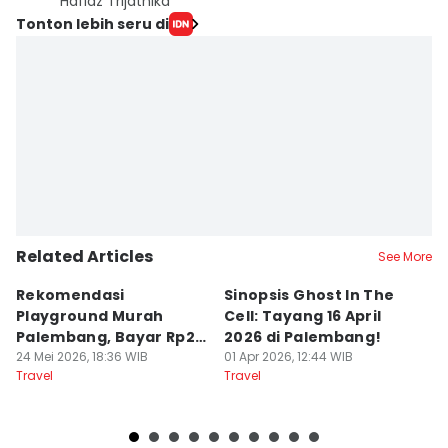
Hafidz Trijatnika
Tonton lebih seru di
Related Articles
See More
Rekomendasi
Sinopsis Ghost In The
1
Playground Murah
Cell: Tayang 16 April
W
Palembang, Bayar Rp20
2026 di Palembang!
L
Ribu Main Sepuasnya
24 Mei 2026, 18:36 WIB
01 Apr 2026, 12:44 WIB
28
Travel
Travel
Tr