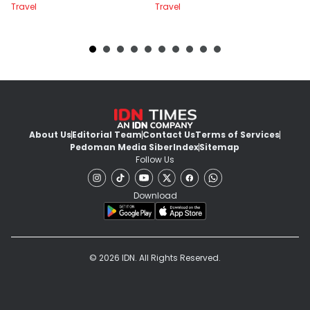
Travel
Travel
Tr
About Us
Editorial Team
Contact Us
Terms of Services
Pedoman Media Siber
Index
Sitemap
Follow Us
Download
© 2026 IDN. All Rights Reserved.