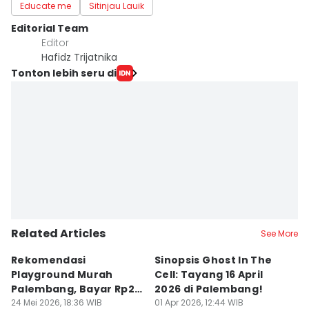
Educate me
Sitinjau Lauik
Editorial Team
Editor
Hafidz Trijatnika
Tonton lebih seru di
Related Articles
See More
Rekomendasi
Sinopsis Ghost In The
1
Playground Murah
Cell: Tayang 16 April
W
Palembang, Bayar Rp20
2026 di Palembang!
L
Ribu Main Sepuasnya
24 Mei 2026, 18:36 WIB
01 Apr 2026, 12:44 WIB
28