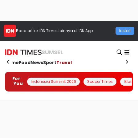
Baca artikel
IDN Times
lainnya di IDN App
Install
SUMSEL
Home
Food
News
Sport
Travel
For
Indonesia Summit 2026
Soccer Times
Iklanin 
You