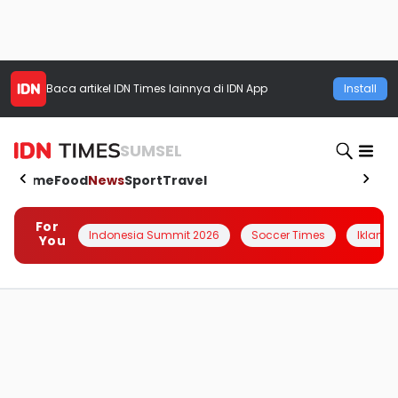
Baca artikel
IDN Times
lainnya di IDN App
Install
SUMSEL
Home
Food
News
Sport
Travel
For
Indonesia Summit 2026
Soccer Times
Iklanin 
You