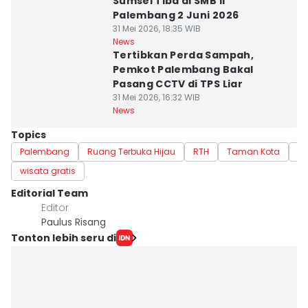
Sumsel Tiba di SMB II
Palembang 2 Juni 2026
31 Mei 2026, 18:35 WIB
News
Tertibkan Perda Sampah,
Pemkot Palembang Bakal
Pasang CCTV di TPS Liar
31 Mei 2026, 16:32 WIB
News
Topics
Palembang
Ruang Terbuka Hijau
RTH
Taman Kota
Ha
wisata gratis
Editorial Team
Editor
Paulus Risang
Tonton lebih seru di