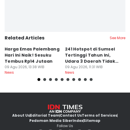
Related Articles
See More
Harga Emas Palembang
241 Hotspot di Sumsel
J
Hari Ini Naik! Sesuku
Tertinggi Tahun Ini,
D
Tembus Rp14 Jutaan
Udara 3 Daerah Tidak
K
09 Agu 2026, 13:38 WIB
Sehat
09 Agu 2026, 11:31 WIB
P
09
News
News
Ne
About Us
Editorial Team
Contact Us
Terms of Services
Pedoman Media Siber
Index
Sitemap
Follow Us