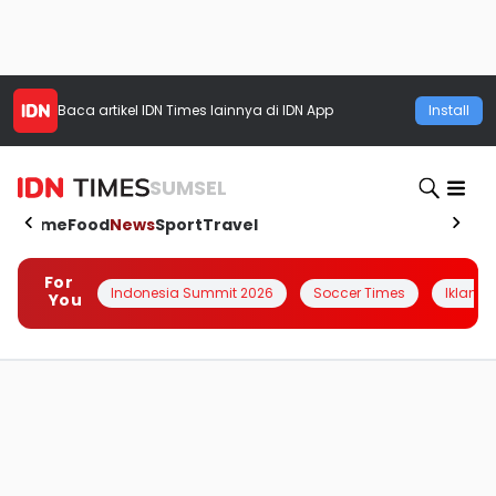
Baca artikel
IDN Times
lainnya di IDN App
Install
SUMSEL
Home
Food
News
Sport
Travel
For
Indonesia Summit 2026
Soccer Times
Iklanin 
You