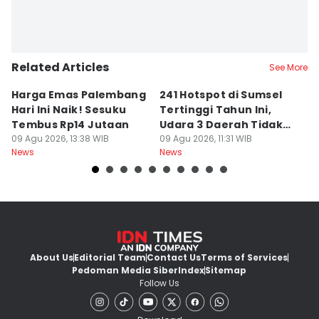
Related Articles
See More
Harga Emas Palembang
241 Hotspot di Sumsel
J
Hari Ini Naik! Sesuku
Tertinggi Tahun Ini,
D
Tembus Rp14 Jutaan
Udara 3 Daerah Tidak
K
09 Agu 2026, 13:38 WIB
Sehat
09 Agu 2026, 11:31 WIB
P
09
News
News
Ne
About Us
Editorial Team
Contact Us
Terms of Services
Pedoman Media Siber
Index
Sitemap
Follow Us