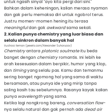
untuk ngasih sinyal "ayo kita pergi dari sini."
Bahkan dalam keheningan, kalian merasa nyaman
dan gak perlu memaksa diri untuk ngobrol terus.
Justru momen-momen hening itu terasa
meaningful
dan gak
awkward
sama sekali.
2. Kalian punya chemistry yang luar biasa dan
selalu sinkron dalam banyak hal
ilustrasi teman (pexels.com/Alexander Suhorucov)
Chemistry
antara
platonic soulmate
itu beda
banget dengan
chemistry
romantis. Ini lebih ke
arah kesesuaian dalam berpikir, humor yang klop,
dan
timing
yang selalu pas. Kamu dan temanmu
sering banget ngomong hal yang sama di waktu
bersamaan, atau punya ide yang mirip tanpa
saling kasih tau sebelumnya. Rasanya kayak kalian
punya
wavelength
yang sama.
Ketika lagi nongkrong bareng,
conversation flow
-
nya selalu natural dan gak pernah ada
dead air