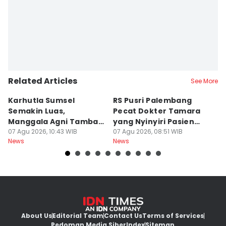
Related Articles
See More
Karhutla Sumsel
RS Pusri Palembang
Su
Semakin Luas,
Pecat Dokter Tamara
C
Manggala Agni Tambah
yang Nyinyiri Pasien
C
Regu Pemadam
07 Agu 2026, 10:43 WIB
Yurizal
07 Agu 2026, 08:51 WIB
07
News
News
Ne
About Us
Editorial Team
Contact Us
Terms of Services
Pedoman Media Siber
Index
Sitemap