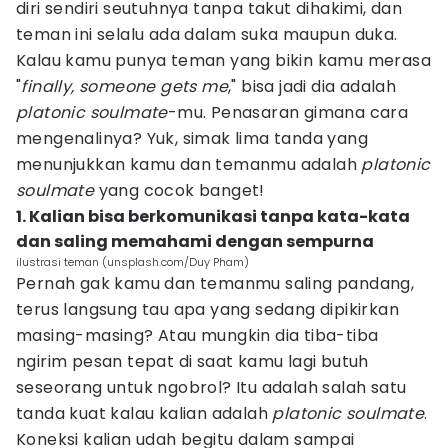
diri sendiri seutuhnya tanpa takut dihakimi, dan
teman ini selalu ada dalam suka maupun duka.
Kalau kamu punya teman yang bikin kamu merasa
"
finally, someone gets me
," bisa jadi dia adalah
platonic soulmate
-mu. Penasaran gimana cara
mengenalinya? Yuk, simak lima tanda yang
menunjukkan kamu dan temanmu adalah
platonic
soulmate
yang cocok banget!
1. Kalian bisa berkomunikasi tanpa kata-kata
dan saling memahami dengan sempurna
ilustrasi teman (unsplash.com/Duy Pham)
Pernah gak kamu dan temanmu saling pandang,
terus langsung tau apa yang sedang dipikirkan
masing-masing? Atau mungkin dia tiba-tiba
ngirim pesan tepat di saat kamu lagi butuh
seseorang untuk ngobrol? Itu adalah salah satu
tanda kuat kalau kalian adalah
platonic soulmate
.
Koneksi kalian udah begitu dalam sampai