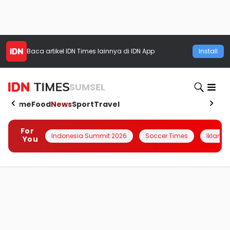
Baca artikel
IDN Times
lainnya di IDN App
Install
SUMSEL
Home
Food
News
Sport
Travel
For
Indonesia Summit 2026
Soccer Times
Iklanin 
You