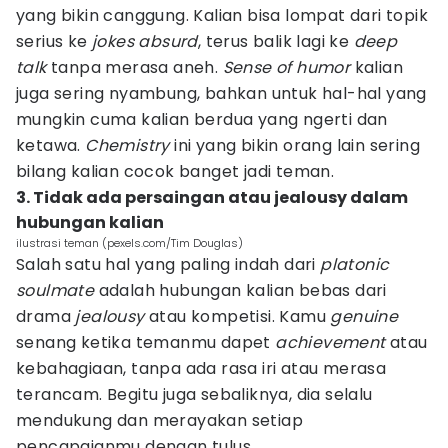
yang bikin canggung. Kalian bisa lompat dari topik
serius ke
jokes absurd
, terus balik lagi ke
deep
talk
tanpa merasa aneh.
Sense of humor
kalian
juga sering nyambung, bahkan untuk hal-hal yang
mungkin cuma kalian berdua yang ngerti dan
ketawa.
Chemistry
ini yang bikin orang lain sering
bilang kalian cocok banget jadi teman.
3. Tidak ada persaingan atau jealousy dalam
hubungan kalian
ilustrasi teman (pexels.com/Tim Douglas)
Salah satu hal yang paling indah dari
platonic
soulmate
adalah hubungan kalian bebas dari
drama
jealousy
atau kompetisi. Kamu
genuine
senang ketika temanmu dapet
achievement
atau
kebahagiaan, tanpa ada rasa iri atau merasa
terancam. Begitu juga sebaliknya, dia selalu
mendukung dan merayakan setiap
pencapaianmu dengan tulus.