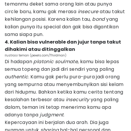
temanmu deket sama orang lain atau punya
circle baru, kamu gak merasa
insecure
atau takut
kehilangan posisi. Karena kalian tau,
bond
yang
kalian punya itu special dan gak bisa digantikan
sama siapa pun.
4. Kalian bisa vulnerable dan jujur tanpa takut
dihakimi atau ditinggalkan
ilustrasi teman (pexels.com/Thirdman)
Di hadapan
platonic soulmate
, kamu bisa lepas
semua topeng dan jadi diri sendiri yang paling
authentic
. Kamu gak perlu pura-pura jadi orang
yang sempurna atau menyembunyikan sisi kelam
dari hidupmu. Bahkan ketika kamu cerita tentang
kesalahan terbesar atau
insecurity
yang paling
dalam, teman ini tetap menerima kamu apa
adanya tanpa
judgment
.
Kepercayaan ini berjalan dua arah. Dia juga
nyaman untuk
sharing
hal-hal personal dan