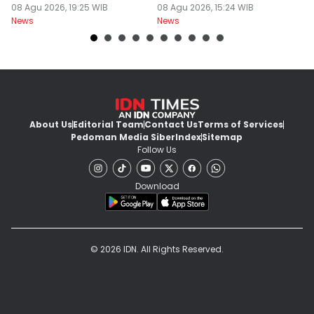
Dempo
08 Agu 2026, 19:25 WIB
86,65
08 Agu 2026, 15:24 WIB
08
News
News
Ne
About Us
Editorial Team
Contact Us
Terms of Services
Pedoman Media Siber
Index
Sitemap
Follow Us
Download
© 2026 IDN. All Rights Reserved.