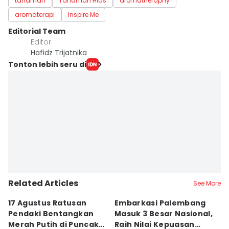
tanaman
Tanaman Hias
aromatheraphy
aromaterapi
Inspire Me
Editorial Team
Editor
Hafidz Trijatnika
Tonton lebih seru di
Related Articles
See More
17 Agustus Ratusan
Embarkasi Palembang
K
Pendaki Bentangkan
Masuk 3 Besar Nasional,
B
Merah Putih di Puncak
Raih Nilai Kepuasan
M