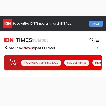
Baca artikel
IDN Times
lainnya di IDN App
Install
SUMSEL
Home
Food
News
Sport
Travel
For
Indonesia Summit 2026
Soccer Times
Iklanin 
You