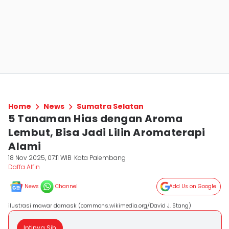
Home
News
Sumatra Selatan
5 Tanaman Hias dengan Aroma
Lembut, Bisa Jadi Lilin Aromaterapi
Alami
18 Nov 2025, 07:11 WIB
Kota Palembang
Daffa Alfin
News
Channel
Add Us on Google
ilustrasi mawar damask (commons.wikimedia.org/David J. Stang)
Intinya Sih