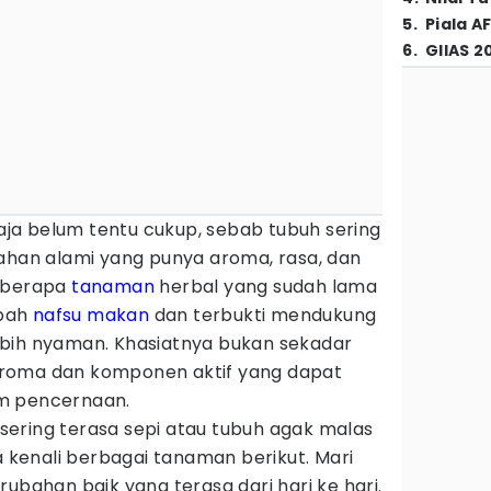
5
.
Piala A
6
.
GIIAS 2
a belum tentu cukup, sebab tubuh sering
bahan alami yang punya aroma, rasa, dan
beberapa
tanaman
herbal yang sudah lama
mbah
nafsu makan
dan terbukti mendukung
bih nyaman. Khasiatnya bukan sekadar
g aroma dan komponen aktif yang dapat
m pencernaan.
ering terasa sepi atau tubuh agak malas
enali berbagai tanaman berikut. Mari
rubahan baik yang terasa dari hari ke hari.