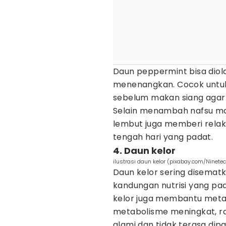
Daun peppermint bisa diol
menenangkan. Cocok untuk
sebelum makan siang agar
Selain menambah nafsu mak
lembut juga memberi rela
tengah hari yang padat.
4. Daun kelor
ilustrasi daun kelor (pixabay.com/Ninete
Daun kelor sering disema
kandungan nutrisi yang pad
kelor juga membantu metab
metabolisme meningkat, ra
alami dan tidak terasa dip