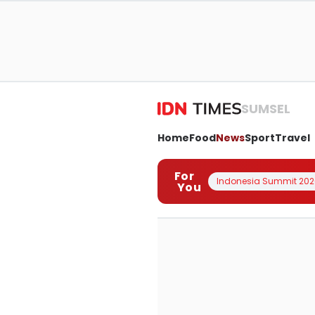
SUMSEL
Home
Food
News
Sport
Travel
For
Indonesia Summit 202
You