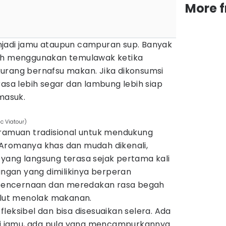
More 
njadi jamu ataupun campuran sup. Banyak
rah menggunakan temulawak ketika
urang bernafsu makan. Jika dikonsumsi
rasa lebih segar dan lambung lebih siap
masuk.
c Viatour)
 ramuan tradisional untuk mendukung
Aromanya khas dan mudah dikenali,
yang langsung terasa sejak pertama kali
gan yang dimilikinya berperan
encernaan dan meredakan rasa begah
ut menolak makanan.
leksibel dan bisa disesuaikan selera. Ada
 jamu, ada pula yang mencampurkannya