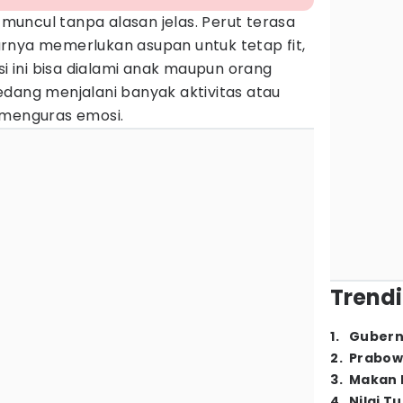
uncul tanpa alasan jelas. Perut terasa
rnya memerlukan asupan untuk tetap fit,
si ini bisa dialami anak maupun orang
edang menjalani banyak aktivitas atau
 menguras emosi.
Trendi
1
.
Gubern
2
.
Prabow
3
.
Makan B
4
.
Nilai T