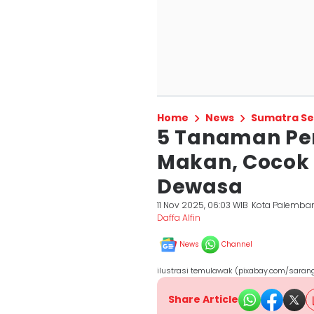
Home
News
Sumatra Se
5 Tanaman P
Makan, Cocok
Dewasa
11 Nov 2025, 06:03 WIB
Kota Palemba
Daffa Alfin
News
Channel
ilustrasi temulawak (pixabay.com/saran
Share Article