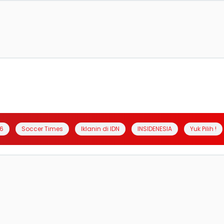
6
Soccer Times
Iklanin di IDN
INSIDENESIA
Yuk Pilih !