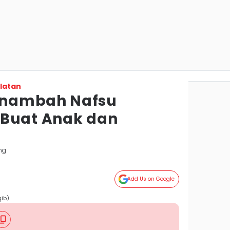
latan
enambah Nafsu
 Buat Anak dan
ng
Add Us on Google
gib)