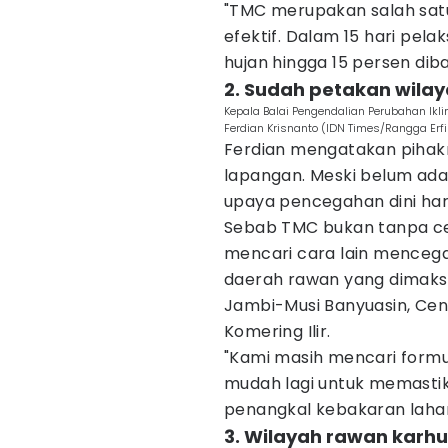
"TMC merupakan salah sa
efektif. Dalam 15 hari pe
hujan hingga 15 persen dib
2. Sudah petakan wila
Kepala Balai Pengendalian Perubahan Ik
Ferdian Krisnanto (IDN Times/Rangga Erfi
Ferdian mengatakan pihakn
lapangan. Meski belum ada
upaya pencegahan dini haru
Sebab TMC bukan tanpa cel
mencari cara lain mencega
daerah rawan yang dimaks
Jambi-Musi Banyuasin, Ce
Komering Ilir.
"Kami masih mencari formu
mudah lagi untuk memasti
penangkal kebakaran lahan,
3. Wilayah rawan karh