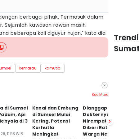
 dengan berbagai pihak. Termasuk dalam
r. Sejumlah kawasan rawan masih
na beberapa kali diguyur hujan," kata dia.
Trend
Sumat
umsel
kemarau
karhutla
See More
a di Sumsel
Kanal dan Embung
Dianggap
S
Padam, Api
di Sumsel Mulai
Dokternya
Ca
enyala di 3
Kering, Potensi
Nirempati, RS Pusri
B
Karhutla
Diberi Rating Jelek
P
26, 11:53 WIB
Meningkat
Warga Net
W