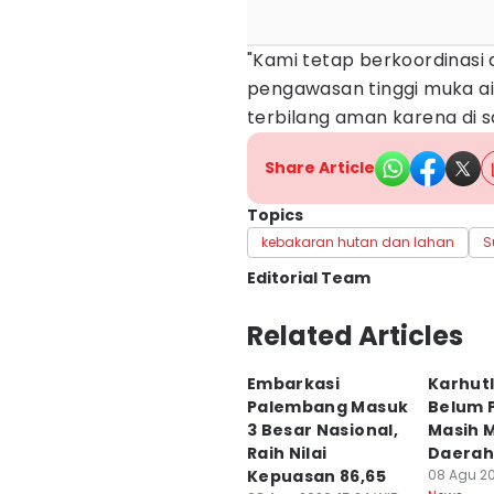
"Kami tetap berkoordinasi
pengawasan tinggi muka ai
terbilang aman karena di sa
Share Article
Topics
kebakaran hutan dan lahan
S
Editorial Team
Editor
Related Articles
Deryardli Tiarhendi
Embarkasi
Karhutl
Editor
Palembang Masuk
Belum 
Rangga Erfizal
3 Besar Nasional,
Masih M
Raih Nilai
Daerah
Kepuasan 86,65
08 Agu 20