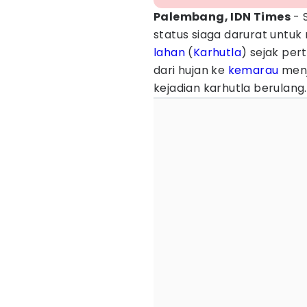
Palembang, IDN Times
- 
status siaga darurat untuk
lahan
(
Karhutla
) sejak per
dari hujan ke
kemarau
menj
kejadian karhutla berulang.