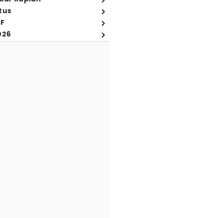
tus
FF
026