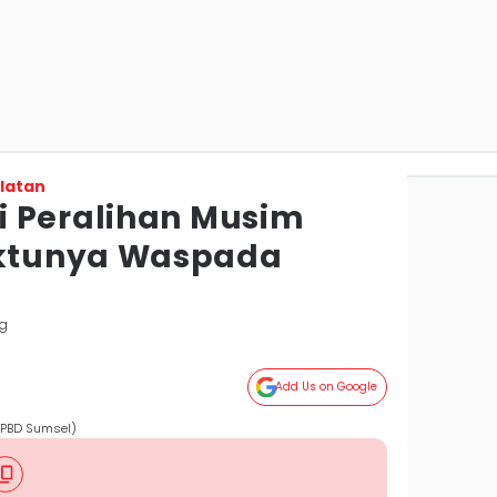
latan
 Peralihan Musim
ktunya Waspada
g
Add Us on Google
/BPBD Sumsel)