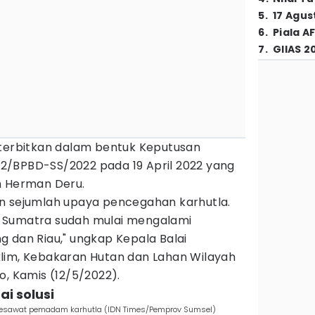
5
.
17 Agus
6
.
Piala A
7
.
GIIAS 2
iterbitkan dalam bentuk Keputusan
2/BPBD-SS/2022 pada 19 April 2022 yang
h Herman Deru.
n sejumlah upaya pencegahan karhutla.
 Sumatra sudah mulai mengalami
 dan Riau," ungkap Kepala Balai
lim, Kebakaran Hutan dan Lahan Wilayah
o, Kamis (12/5/2022).
i solusi
pesawat pemadam karhutla (IDN Times/Pemprov Sumsel)