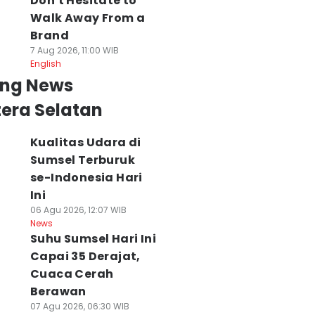
Don't Hesitate to
Walk Away From a
Brand
7 Aug 2026, 11:00 WIB
English
ing News
era Selatan
Kualitas Udara di
Sumsel Terburuk
se-Indonesia Hari
Ini
06 Agu 2026, 12:07 WIB
News
Suhu Sumsel Hari Ini
uhu Sumsel
Warga Sumsel
Menhut Raja Juli
Capai 35 Derajat,
pai 34 Derajat,
Bisa Dapat Bibit
Minta Perusaha
Cuaca Cerah
MKG Beri
Pohon Gratis
Jaga Wilayah Dar
eringatan
Modal KTP,
Karhutla
Berawan
aspada Karhutla
Menhut Beberkan
07 Agu 2026, 17:58 WIB
07 Agu 2026, 06:30 WIB