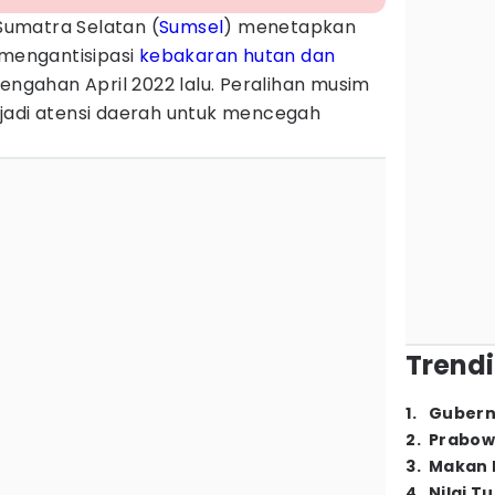
Sumatra Selatan (
Sumsel
) menetapkan
 mengantisipasi
kebakaran hutan dan
tengahan April 2022 lalu. Peralihan musim
adi atensi daerah untuk mencegah
Trendi
1
.
Gubern
2
.
Prabow
3
.
Makan B
4
.
Nilai T