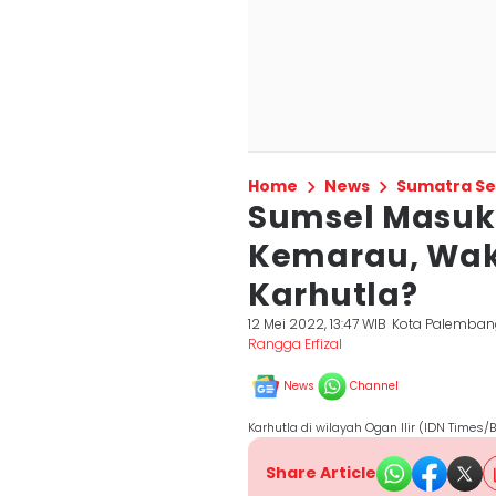
Home
News
Sumatra Se
Sumsel Masuki
Kemarau, Wa
Karhutla?
12 Mei 2022, 13:47 WIB
Kota Palemban
Rangga Erfizal
News
Channel
Karhutla di wilayah Ogan Ilir (IDN Times
Share Article