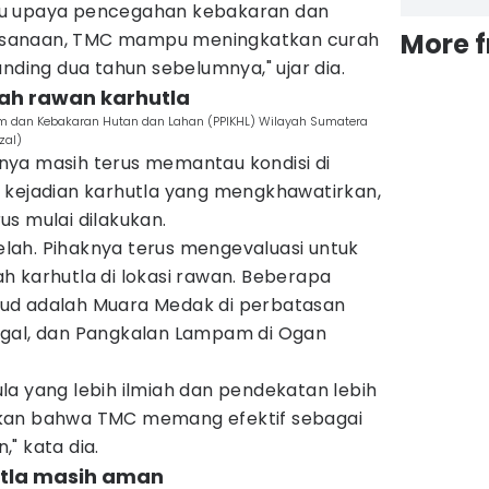
tu upaya pencegahan kebakaran dan
More 
laksanaan, TMC mampu meningkatkan curah
anding dua tahun sebelumnya," ujar dia.
yah rawan karhutla
lim dan Kebakaran Hutan dan Lahan (PPIKHL) Wilayah Sumatera
zal)
ya masih terus memantau kondisi di
 kejadian karhutla yang mengkhawatirkan,
s mulai dilakukan.
ah. Pihaknya terus mengevaluasi untuk
h karhutla di lokasi rawan. Beberapa
ud adalah Muara Medak di perbatasan
ngal, dan Pangkalan Lampam di Ogan
la yang lebih ilmiah dan pendekatan lebih
kan bahwa TMC memang efektif sebagai
" kata dia.
utla masih aman