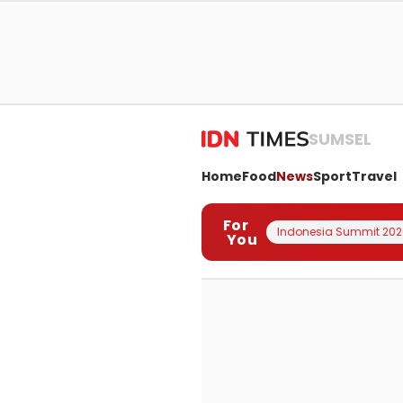
SUMSEL
Home
Food
News
Sport
Travel
For
Indonesia Summit 202
You