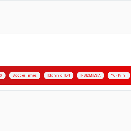
6
Soccer Times
Iklanin di IDN
INSIDENESIA
Yuk Pilih !