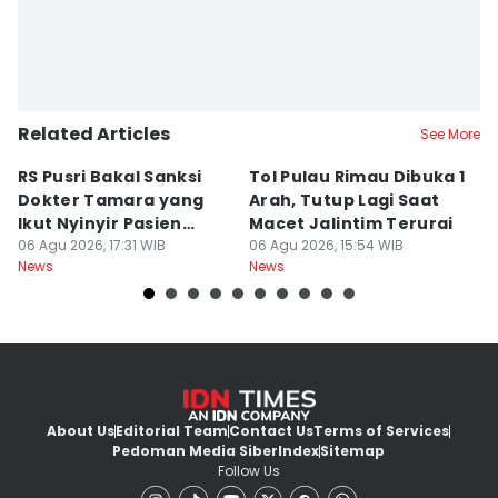
Related Articles
See More
RS Pusri Bakal Sanksi
Tol Pulau Rimau Dibuka 1
2
Dokter Tamara yang
Arah, Tutup Lagi Saat
N
Ikut Nyinyir Pasien
Macet Jalintim Terurai
D
Yurizal
06 Agu 2026, 17:31 WIB
06 Agu 2026, 15:54 WIB
06
News
News
Ne
About Us
Editorial Team
Contact Us
Terms of Services
Pedoman Media Siber
Index
Sitemap
Follow Us