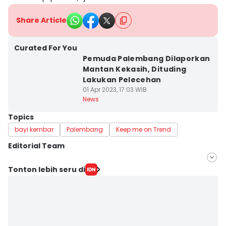
Share Article
Curated For You
Pemuda Palembang Dilaporkan
Mantan Kekasih, Dituding
Lakukan Pelecehan
01 Apr 2023, 17:03 WIB
News
Topics
bayi kembar
Palembang
Keep me on Trend
Editorial Team
Editor
Tonton lebih seru di
Rangga Erfizal
Editor
Martin Tobing