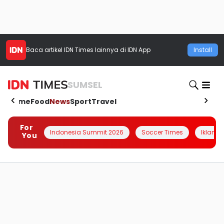
Baca artikel
IDN Times
lainnya di IDN App
Install
SUMSEL
Home
Food
News
Sport
Travel
For
Indonesia Summit 2026
Soccer Times
Iklanin 
You