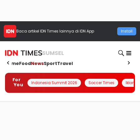
Baca artikel
IDN Times
lainnya di IDN App
Install
SUMSEL
Home
Food
News
Sport
Travel
For
Indonesia Summit 2026
Soccer Times
Iklanin 
You