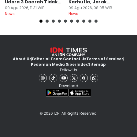
Udara 3 Daerah Tidak
Karhutla, Jarak
M
Sehat
09 Agu 2026, 11:31 WIB
Pandang 30 Meter
09 Agu 2026, 08:05 WIB
D
08
News
News
Ne
About Us
Editorial Team
Contact Us
Terms of Services
Pedoman Media Siber
Index
Sitemap
Follow Us
Download
© 2026 IDN. All Rights Reserved.