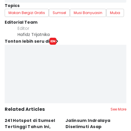
Topics
Makan Bergizi Gratis
Sumsel
Musi Banyuasin
Muba
Editorial Team
Editor
Hafidz Trijatnika
Tonton lebih seru di
Related Articles
See More
241 Hotspot di Sumsel
Jalinsum Indralaya
1
Tertinggi Tahun Ini,
Diselimuti Asap
P