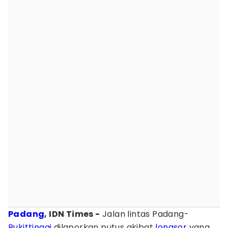
Padang
, IDN Times -
Jalan lintas Padang-
Bukittinggi
dilaporkan putus akibat
longsor
yang