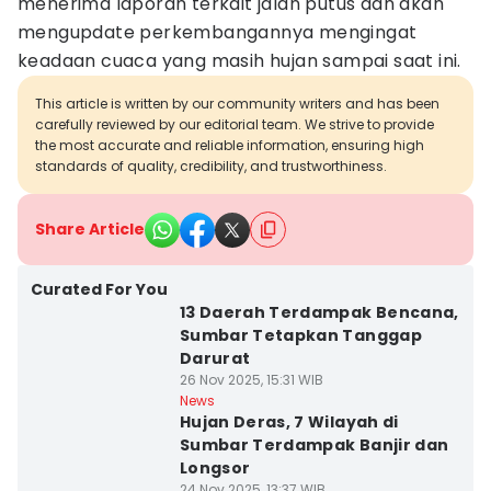
menerima laporan terkait jalan putus dan akan
mengupdate perkembangannya mengingat
keadaan cuaca yang masih hujan sampai saat ini.
This article is written by our community writers and has been
carefully reviewed by our editorial team. We strive to provide
the most accurate and reliable information, ensuring high
standards of quality, credibility, and trustworthiness.
Share Article
Curated For You
13 Daerah Terdampak Bencana,
Sumbar Tetapkan Tanggap
Darurat
26 Nov 2025, 15:31 WIB
News
Hujan Deras, 7 Wilayah di
Sumbar Terdampak Banjir dan
Longsor
24 Nov 2025, 13:37 WIB