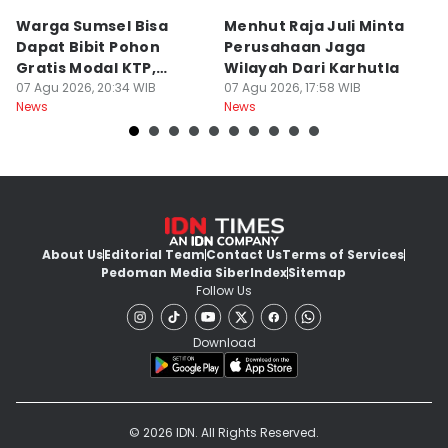
Warga Sumsel Bisa
Menhut Raja Juli Minta
M
Dapat Bibit Pohon
Perusahaan Jaga
T
Gratis Modal KTP,
Wilayah Dari Karhutla
K
Menhut Beberkan
07 Agu 2026, 20:34 WIB
07 Agu 2026, 17:58 WIB
07
News
News
Ne
Caranya
About Us
Editorial Team
Contact Us
Terms of Services
Pedoman Media Siber
Index
Sitemap
Follow Us
Download
© 2026 IDN. All Rights Reserved.