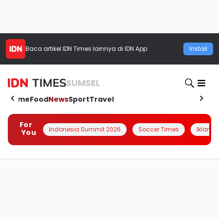
Baca artikel
IDN Times
lainnya di IDN App
Install
SUMSEL
Home
Food
News
Sport
Travel
For
Indonesia Summit 2026
Soccer Times
Iklanin 
You