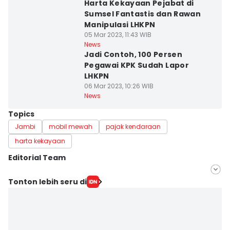
Harta Kekayaan Pejabat di
Sumsel Fantastis dan Rawan
Manipulasi LHKPN
05 Mar 2023, 11:43 WIB
News
Jadi Contoh, 100 Persen
Pegawai KPK Sudah Lapor
LHKPN
06 Mar 2023, 10:26 WIB
News
Topics
Jambi
mobil mewah
pajak kendaraan
harta kekayaan
Editorial Team
Editor
Tonton lebih seru di
Dedy Nurdin
Editor
Deryardli Tiarhendi