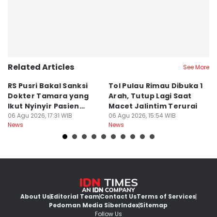
Related Articles
See More
RS Pusri Bakal Sanksi
Tol Pulau Rimau Dibuka 1
2
Dokter Tamara yang
Arah, Tutup Lagi Saat
N
Ikut Nyinyir Pasien
Macet Jalintim Terurai
D
Yurizal
06 Agu 2026, 17:31 WIB
06 Agu 2026, 15:54 WIB
06
News
News
Ne
About Us
Editorial Team
Contact Us
Terms of Services
Pedoman Media Siber
Index
Sitemap
Follow Us