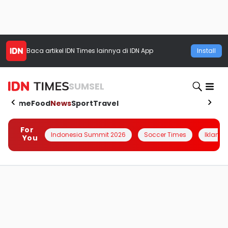
Baca artikel
IDN Times
lainnya di IDN App
Install
SUMSEL
Home
Food
News
Sport
Travel
For
Indonesia Summit 2026
Soccer Times
Iklanin 
You