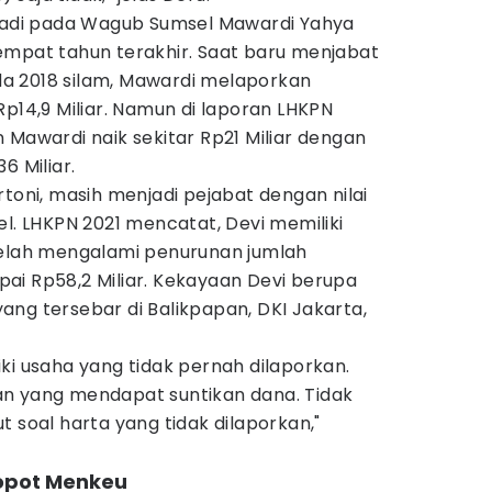
rjadi pada Wagub Sumsel Mawardi Yahya
empat tahun terakhir. Saat baru menjabat
a 2018 silam, Mawardi melaporkan
Rp14,9 Miliar. Namun di laporan LHKPN
 Mawardi naik sekitar Rp21 Miliar dengan
6 Miliar.
rtoni, masih menjadi pejabat dengan nilai
el. LHKPN 2021 mencatat, Devi memiliki
telah mengalami penurunan jumlah
ai Rp58,2 Miliar. Kekayaan Devi berupa
ng tersebar di Balikpapan, DKI Jakarta,
ki usaha yang tidak pernah dilaporkan.
n yang mendapat suntikan dana. Tidak
t soal harta yang tidak dilaporkan,"
copot Menkeu