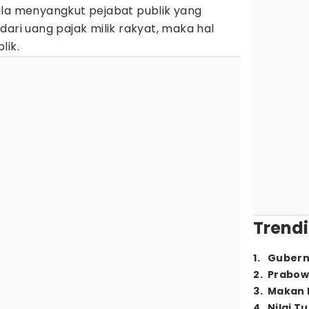
ila menyangkut pejabat publik yang
dari uang pajak milik rakyat, maka hal
lik.
Trendi
1
.
Gubern
2
.
Prabow
3
.
Makan B
4
.
Nilai T