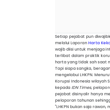
Setiap pejabat pun diwaji
melalui Laporan
Harta Kek
wajib diisi untuk menjaga i
terlibat dalam praktik ko
harta yang tidak sah saat 
Tapi siapa sangka, beraga
mengelabui LHKPN. Menurut
Korupsi Indonesia wilayah 
kepada
IDN Times
, pelapor
pejabat disinyalir hanya 
pelaporan tahunan sehing
"LHKPN bukan saja rawan, m