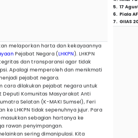
5
.
17 Agus
6
.
Piala A
7
.
GIIAS 2
bkan melaporkan harta dan kekayaannya
ayaan
Pejabat Negara (
LHKPN
). LHKPN
ntegritas dan transparansi agar tidak
rupsi. Apalagi memperoleh dan menikmati
menjadi pejabat negara.
m cara dilakukan pejabat negara untuk
 Deputi Komunitas Masyarakat Anti
Sumatra Selatan (K-MAKI Sumsel), Feri
an ke LHKPN tidak sepenuhnya jujur. Para
memasukkan sebagian hartanya ke
ga rawan penyimpangan.
elainkan sering dimanipulasi. Kita