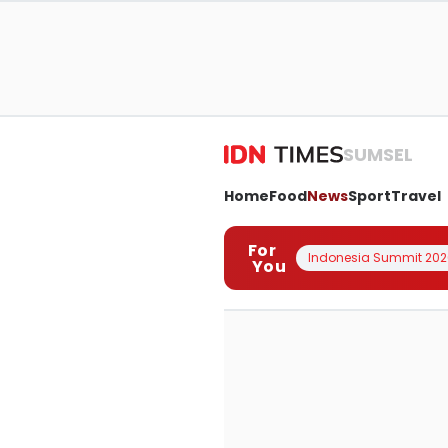
SUMSEL
Home
Food
News
Sport
Travel
For
Indonesia Summit 202
You