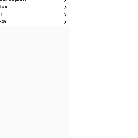
tus
FF
026