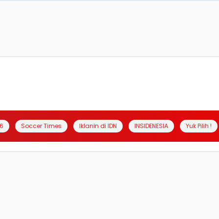
6
Soccer Times
Iklanin di IDN
INSIDENESIA
Yuk Pilih !