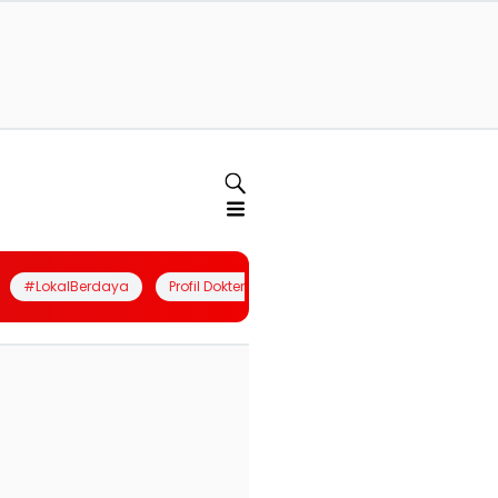
#LokalBerdaya
Profil Dokter
Quiz
Join Community