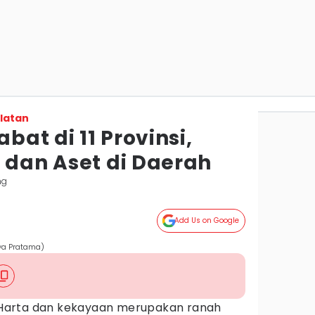
latan
abat di 11 Provinsi,
 dan Aset di Daerah
ng
Add Us on Google
tya Pratama)
Harta dan kekayaan merupakan ranah