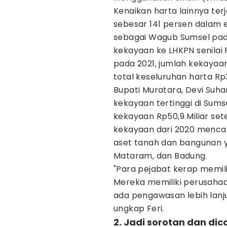
Kenaikan harta lainnya te
sebesar 141 persen dalam 
sebagai Wagub Sumsel pad
kekayaan ke LHKPN senilai 
pada 2021, jumlah kekayaan
total keseluruhan harta Rp3
Bupati Muratara, Devi Suha
kekayaan tertinggi di Sums
kekayaan Rp50,9 Miliar se
kekayaan dari 2020 mencap
aset tanah dan bangunan ya
Mataram, dan Badung.
"Para pejabat kerap memili
Mereka memiliki perusahaa
ada pengawasan lebih lanju
ungkap Feri.
2. Jadi sorotan dan di