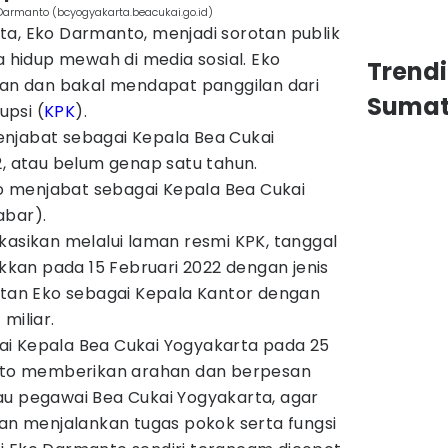
 Darmanto (bcyogyakarta.beacukai.go.id)
ta, Eko Darmanto, menjadi sorotan publik
hidup mewah di media sosial. Eko
Trend
atan dan bakal mendapat panggilan dari
Sumat
psi (
KPK
).
njabat sebagai Kepala Bea Cukai
2, atau belum genap satu tahun.
 menjabat sebagai Kepala Bea Cukai
abar).
kasikan melalui laman resmi KPK, tanggal
an pada 15 Februari 2022 dengan jenis
batan Eko sebagai Kepala Kantor dengan
miliar.
i Kepala Bea Cukai Yogyakarta pada 25
anto memberikan arahan dan berpesan
au pegawai Bea Cukai Yogyakarta, agar
dan menjalankan tugas pokok serta fungsi