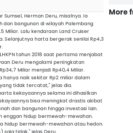
More 
r Sumsel, Herman Deru, misalnya. Ia
h dan bangunan di wilayah Palembang
5 Miliar. Lalu kendaraan Land Cruiser
ta. Selanjutnya harta bergerak senilai Rp4,3
r.
 LHKPN tahun 2018 saat pertama menjabat
ayaan Deru mengalami peningkatan
Rp34,7 Miliar menjadi Rp40,4 Miliar.
 hanya naik sekitar Rp2 miliar dalam
ang tidak tercatat," jelas dia.
rta kekayaannya selama ini dihasilkan
ekayaannya bisa meningkat drastis akibat
tanah dan bangunan hingga investasi lain.
laim enggan hidup bermewah-mewahan.
aya hidup bermewah-mewahan atau hedon.
saja tidak," jelas Deru.