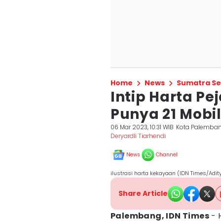
Home
News
Sumatra Se
Intip Harta Pej
Punya 21 Mobil
06 Mar 2023, 10:31 WIB
Kota Palemba
Deryardli Tiarhendi
News
Channel
ilustrasi harta kekayaan (IDN Times/Adi
Share Article
Palembang, IDN Times
- 