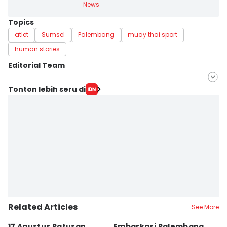
News
Topics
atlet
Sumsel
Palembang
muay thai sport
human stories
Editorial Team
Editor
Tonton lebih seru di
Feny Maulia Agustin
Editor
Deryardli Tiarhendi
Related Articles
See More
17 Agustus Ratusan
Embarkasi Palembang
K