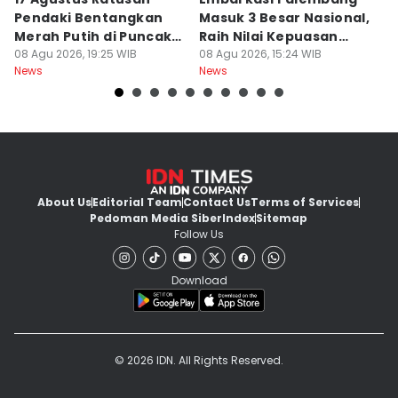
Pendaki Bentangkan
Masuk 3 Besar Nasional,
B
Merah Putih di Puncak
Raih Nilai Kepuasan
M
Dempo
08 Agu 2026, 19:25 WIB
86,65
08 Agu 2026, 15:24 WIB
08
News
News
Ne
About Us
Editorial Team
Contact Us
Terms of Services
Pedoman Media Siber
Index
Sitemap
Follow Us
Download
© 2026 IDN. All Rights Reserved.