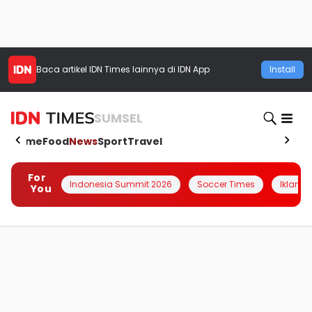
Baca artikel
IDN Times
lainnya di IDN App
Install
SUMSEL
Home
Food
News
Sport
Travel
For
Indonesia Summit 2026
Soccer Times
Iklanin 
You