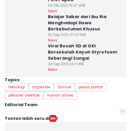
04 Okt 2021, 15:07 WIB
News
Belajar Sabar dari Ibu Ria
Menghadapi Siswa
Berkebutuhan Khusus
30 Sep 2021, 07:31 WIB
News
Viral Bocah SD di OKI
Bersekolah Kayuh Styrofoam
Seberangi Sungai
24 Sep 2021, 14:11 WIB
News
Topics
teknologi
Inspire Me
Sumsel
pesisir pantai
pilkades serentak
human stories
Editorial Team
Editor
Tonton lebih seru di
Deryardli Tiarhendi