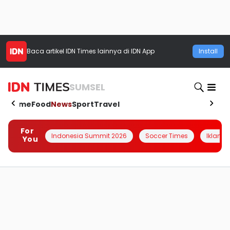
Baca artikel
IDN Times
lainnya di IDN App
Install
SUMSEL
Home
Food
News
Sport
Travel
For
Indonesia Summit 2026
Soccer Times
Iklanin 
You