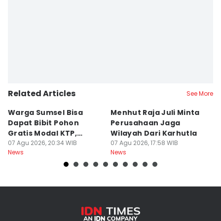
Editor
Rangga Erfizal
Related Articles
See More
Warga Sumsel Bisa
Menhut Raja Juli Minta
M
Dapat Bibit Pohon
Perusahaan Jaga
T
Gratis Modal KTP,
Wilayah Dari Karhutla
K
Menhut Beberkan
07 Agu 2026, 20:34 WIB
07 Agu 2026, 17:58 WIB
07
News
News
Ne
Caranya