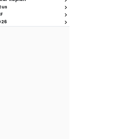
tus
FF
026