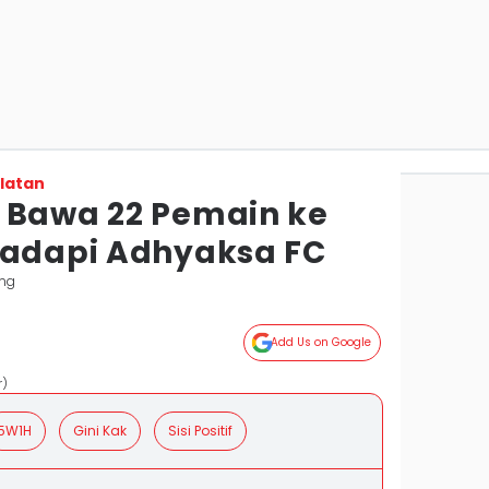
latan
 Bawa 22 Pemain ke
Hadapi Adhyaksa FC
ng
Add Us on Google
r)
5W1H
Gini Kak
Sisi Positif