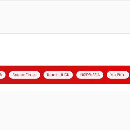
6
Soccer Times
Iklanin di IDN
INSIDENESIA
Yuk Pilih !