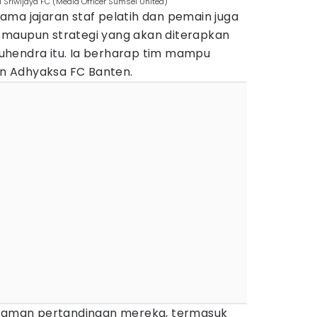
Sriwijaya FC (Media Officer Sumsel United)
ama jajaran staf pelatih dan pemain juga
 maupun strategi yang akan diterapkan
uhendra itu. Ia berharap tim mampu
n Adhyaksa FC Banten.
ekaman pertandingan mereka, termasuk