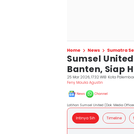
Home
News
Sumatra Se
Sumsel United
Banten, Siap 
25 Mar 2026, 17:32 WIB
Kota Palemba
Feny Maulia Agustin
News
Channel
Latihan Sumsel United (Dok. Media Office
Intinya Sih
Timeline