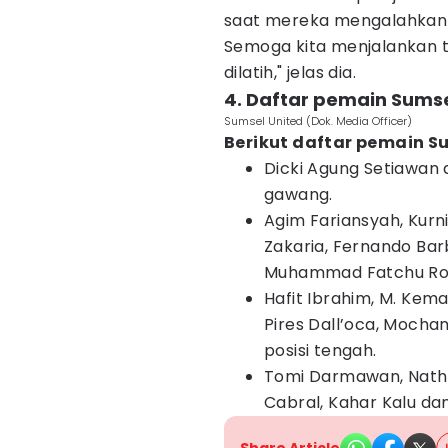
saat mereka mengalahkan Pe
Semoga kita menjalankan ta
dilatih," jelas dia.
4. Daftar pemain Sums
Sumsel United (Dok. Media Officer)
Berikut daftar pemain S
Dicki Agung Setiawan 
gawang.
Agim Fariansyah, Kurn
Zakaria, Fernando Bar
Muhammad Fatchu Roc
Hafit Ibrahim, M. Kema
Pires Dall’oca, Mocha
posisi tengah.
Tomi Darmawan, Natha
Cabral, Kahar Kalu da