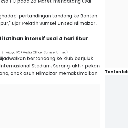
ksa FC pada 28 Maret mendatang usai
ghadapi pertandingan tandang ke Banten.
pur," ujar Pelatih Sumsel United Nilmaizar,
 latihan intensif usai 4 hari libur
Sriwijaya FC (Media Officer Sumsel United)
ijadwalkan bertandang ke klub berjuluk
Internasional Stadium, Serang, akhir pekan
Tonton leb
 sana, anak asuh Nilmaizar memaksimalkan