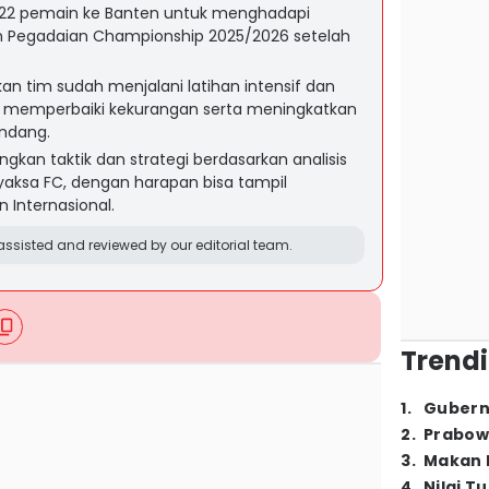
2 pemain ke Banten untuk menghadapi
n Pegadaian Championship 2025/2026 setelah
an tim sudah menjalani latihan intensif dan
 memperbaiki kekurangan serta meningkatkan
ndang.
gkan taktik dan strategi berdasarkan analisis
yaksa FC, dengan harapan bisa tampil
 Internasional.
ssisted and reviewed by our editorial team.
Trendi
1
.
Gubern
2
.
Prabow
3
.
Makan B
4
.
Nilai T