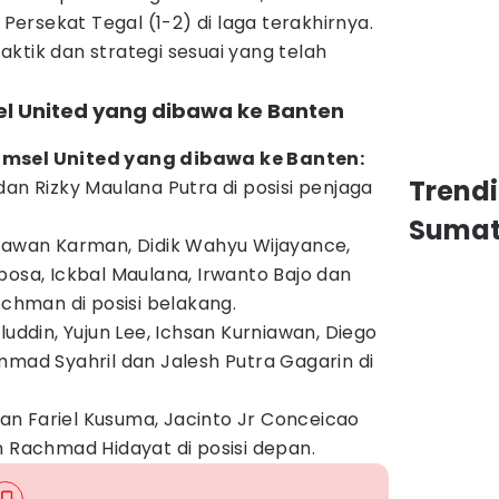
rsekat Tegal (1-2) di laga terakhirnya.
ktik dan strategi sesuai yang telah
el United yang dibawa ke Banten
umsel United yang dibawa ke Banten:
Trend
dan Rizky Maulana Putra di posisi penjaga
Sumat
iawan Karman, Didik Wahyu Wijayance,
bosa, Ickbal Maulana, Irwanto Bajo dan
hman di posisi belakang.
luddin, Yujun Lee, Ichsan Kurniawan, Diego
mmad Syahril dan Jalesh Putra Gagarin di
n Fariel Kusuma, Jacinto Jr Conceicao
n Rachmad Hidayat di posisi depan.