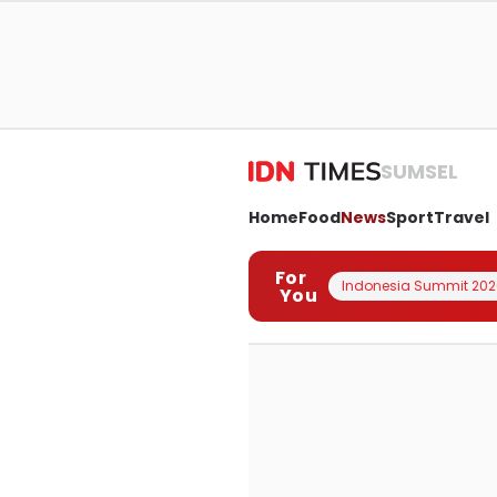
SUMSEL
Home
Food
News
Sport
Travel
For
Indonesia Summit 202
You