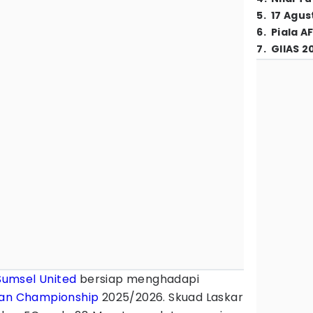
5
.
17 Agus
6
.
Piala A
7
.
GIIAS 2
Sumsel United
bersiap menghadapi
an Championship
2025/2026. Skuad Laskar