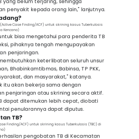
 yang belum terjaring, sehingga
n penyakit kepada orang lain," lanjutnya.
Padang?
 (Active Case Finding/ACF) untuk skrining kasus Tuberkulosis
na Kencana)
 untuk bisa mengetahui para penderita TB
teksi, pihaknya tengah mengupayakan
an penjaringan.
 membutuhkan keterlibatan seluruh unsur
han, Bhabinkamtibmas, Babinsa, TP PKK,
yarakat, dan masyarakat," katanya.
k itu akan bekerja sama dengan
penjaringan atau skrining secara aktif.
 dapat ditemukan lebih cepat, diobati
ntai penularannya dapat diputus.
tan TB?
ase Finding/ACF) untuk skrining kasus Tuberkulosis (TBC) di
na)
berhasilan pengobatan TB di Kecamatan