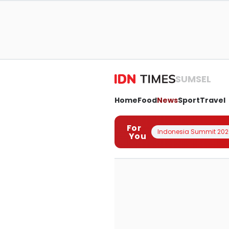
SUMSEL
Home
Food
News
Sport
Travel
For
Indonesia Summit 202
You