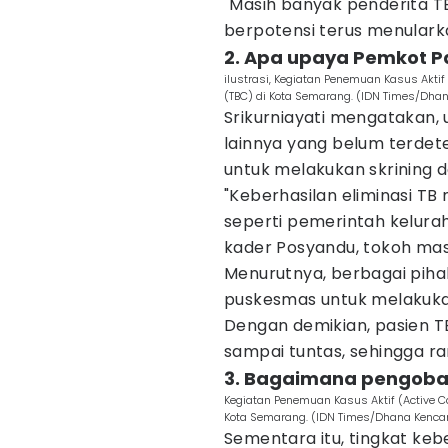
"Masih banyak penderita TB
berpotensi terus menularka
2. Apa upaya Pemkot 
ilustrasi, Kegiatan Penemuan Kasus Aktif
(TBC) di Kota Semarang. (IDN Times/Dha
Srikurniayati mengatakan,
lainnya yang belum terde
untuk melakukan skrining d
"Keberhasilan eliminasi TB
seperti pemerintah kelura
kader Posyandu, tokoh mas
Menurutnya, berbagai piha
puskesmas untuk melakukan 
Dengan demikian, pasien TB
sampai tuntas, sehingga ra
3. Bagaimana pengoba
Kegiatan Penemuan Kasus Aktif (Active C
Kota Semarang. (IDN Times/Dhana Kenca
Sementara itu, tingkat ke