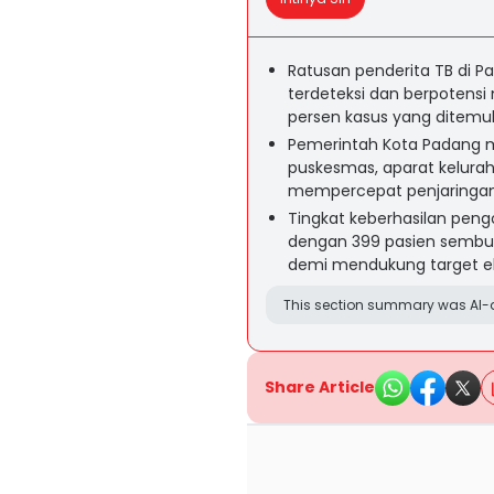
Ratusan penderita TB di P
terdeteksi dan berpotensi 
persen kasus yang ditemu
Pemerintah Kota Padang m
puskesmas, aparat kelura
mempercepat penjaringan 
Tingkat keberhasilan peng
dengan 399 pasien sembuh
demi mendukung target el
This section summary was AI-a
Share Article