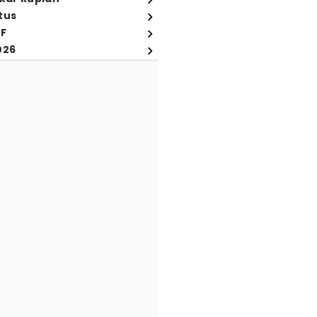
tus
FF
026