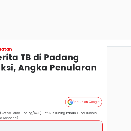
latan
rita TB di Padang
ksi, Angka Penularan
Add Us on Google
 (Active Case Finding/ACF) untuk skrining kasus Tuberkulosis
na Kencana)