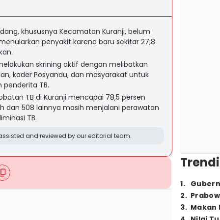
adang, khususnya Kecamatan Kuranji, belum
menularkan penyakit karena baru sekitar 27,8
kan.
elakukan skrining aktif dengan melibatkan
han, kader Posyandu, dan masyarakat untuk
penderita TB.
obatan TB di Kuranji mencapai 78,5 persen
 dan 508 lainnya masih menjalani perawatan
iminasi TB.
ssisted and reviewed by our editorial team.
Trendi
1
.
Gubern
2
.
Prabow
3
.
Makan B
4
.
Nilai T