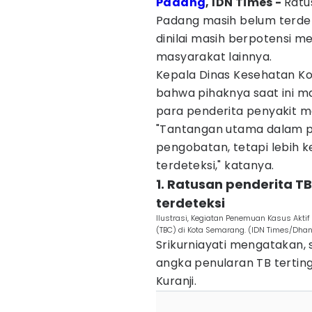
Padang
, IDN Times -
Ratu
Padang masih belum terde
dinilai masih berpotensi 
masyarakat lainnya.
Kepala Dinas Kesehatan Ko
bahwa pihaknya saat ini m
para penderita penyakit m
"Tantangan utama dalam p
pengobatan, tetapi lebih 
terdeteksi," katanya.
1. Ratusan penderita T
terdeteksi
Ilustrasi, Kegiatan Penemuan Kasus Aktif
(TBC) di Kota Semarang. (IDN Times/Dha
Srikurniayati mengatakan,
angka penularan TB tertin
Kuranji.