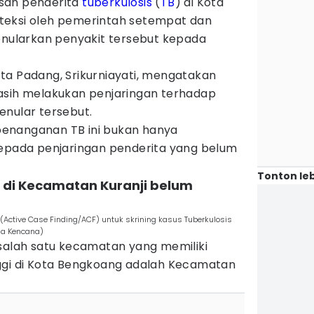
san penderita
tuberkulosis
(
TB
) di Kota
teksi oleh pemerintah setempat dan
menularkan penyakit tersebut kepada
ta Padang, Srikurniayati, mengatakan
asih melakukan penjaringan terhadap
enular tersebut.
enanganan TB ini bukan hanya
kepada penjaringan penderita yang belum
Tonton leb
B di Kecamatan Kuranji belum
 (Active Case Finding/ACF) untuk skrining kasus Tuberkulosis
na Kencana)
 salah satu kecamatan yang memiliki
ggi di Kota Bengkoang adalah Kecamatan