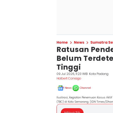
Home
News
Sumatra Se
Ratusan Pende
Belum Terdete
Tinggi
09 Jul 2026, 11:23 WIB
Kota Padang
Halbert Caniago
News
Channel
Ilustrasi, Kegiatan Penemuan Kasus Aktif
(TBC) di Kota Semarang. (IDN Times/Dha
Intinya Sih