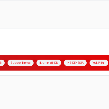
6
Soccer Times
Iklanin di IDN
INSIDENESIA
Yuk Pilih !