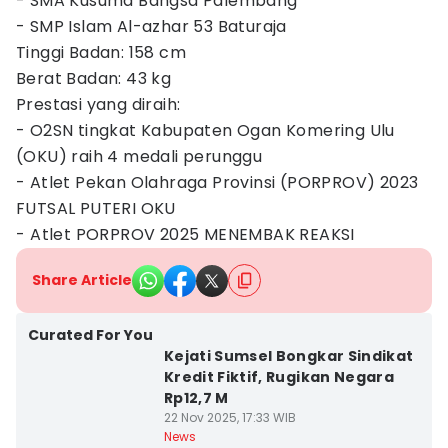
- SMA Kusuma Bangsa Palembang
- SMP Islam Al-azhar 53 Baturaja
Tinggi Badan: 158 cm
Berat Badan: 43 kg
Prestasi yang diraih:
- O2SN tingkat Kabupaten Ogan Komering Ulu
(OKU) raih 4 medali perunggu
- Atlet Pekan Olahraga Provinsi (PORPROV) 2023
FUTSAL PUTERI OKU
- ⁠Atlet PORPROV 2025 MENEMBAK REAKSI
Share Article
Curated For You
Kejati Sumsel Bongkar Sindikat
Kredit Fiktif, Rugikan Negara
Rp12,7 M
22 Nov 2025, 17:33 WIB
News