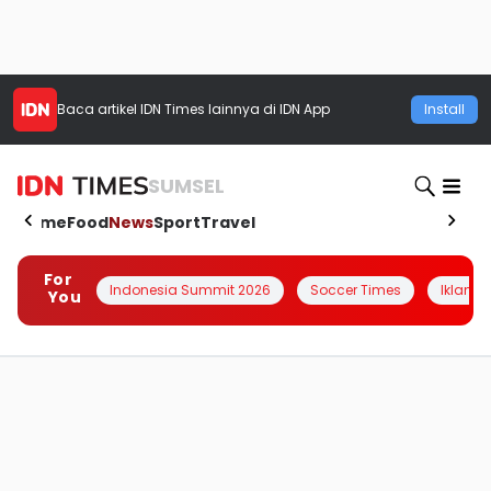
Baca artikel
IDN Times
lainnya di IDN App
Install
SUMSEL
Home
Food
News
Sport
Travel
For
Indonesia Summit 2026
Soccer Times
Iklanin 
You