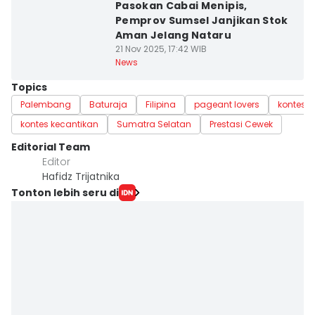
Pasokan Cabai Menipis,
Pemprov Sumsel Janjikan Stok
Aman Jelang Nataru
21 Nov 2025, 17:42 WIB
News
Topics
Palembang
Baturaja
Filipina
pageant lovers
kontes k
kontes kecantikan
Sumatra Selatan
Prestasi Cewek
Editorial Team
Editor
Hafidz Trijatnika
Tonton lebih seru di