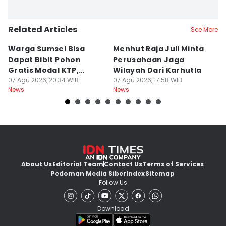
Related Articles
See More
Warga Sumsel Bisa
Menhut Raja Juli Minta
M
Dapat Bibit Pohon
Perusahaan Jaga
T
Gratis Modal KTP,
Wilayah Dari Karhutla
K
Menhut Beberkan
07 Agu 2026, 20:34 WIB
07 Agu 2026, 17:58 WIB
07
News
News
Ne
Caranya
About Us
Editorial Team
Contact Us
Terms of Services
Pedoman Media Siber
Index
Sitemap
Follow Us
Download