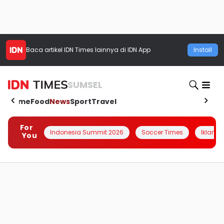
Baca artikel
IDN Times
lainnya di IDN App
Install
SUMSEL
Home
Food
News
Sport
Travel
For
Indonesia Summit 2026
Soccer Times
Iklanin 
You