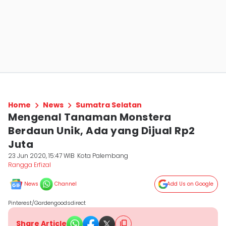
Home
News
Sumatra Selatan
Mengenal Tanaman Monstera
Berdaun Unik, Ada yang Dijual Rp2
Juta
23 Jun 2020, 15:47 WIB
Kota Palembang
Rangga Erfizal
News
Channel
Add Us on Google
Pinterest/Gardengoodsdirect
Share Article