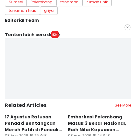
Sumsel
Palembang
tanaman
rumah unik
tanaman hias
griya
Editorial Team
Editor
Tonton lebih seru di
Deryardli Tiarhendi
Editor
Rangga Erfizal
Related Articles
See More
17 Agustus Ratusan
Embarkasi Palembang
K
Pendaki Bentangkan
Masuk 3 Besar Nasional,
B
Merah Putih di Puncak
Raih Nilai Kepuasan
M
08 Agu 2026, 19:25 WIB
08 Agu 2026, 15:24 WIB
08