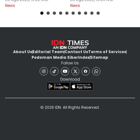
Dempo
86,65
News
News
Ne
About Us
Editorial Team
Contact Us
Terms of Services
Pedoman Media Siber
Index
Sitemap
Follow Us
Download
© 2026 IDN. All Rights Reserved.