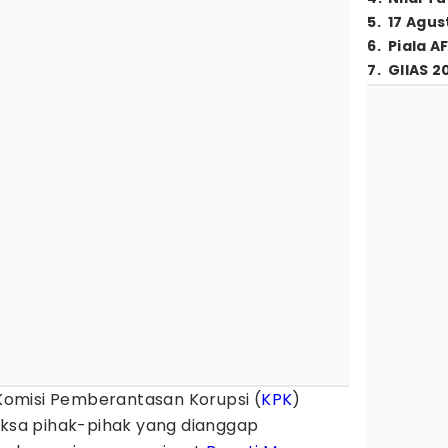
5
.
17 Agus
6
.
Piala A
7
.
GIIAS 2
omisi Pemberantasan Korupsi (
KPK
)
sa pihak-pihak yang dianggap