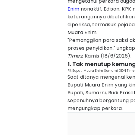
mengetahui perkara dugaa
Enim
nonaktif, Edison. KPK
keterangannya dibutuhkan
diperiksa, termasuk pejab
Muara Enim.
"Pemanggilan para saksi a
proses penyidikan," ungka
Times
, Kamis (18/6/2026).
1. Tak menutup kemung
Plt Bupati Muara Enim Sumarni (IDN Time
Saat ditanya mengenai ke
Bupati Muara Enim yang kin
Bupati, Sumarni, Budi Pra
sepenuhnya bergantung pa
mengungkap perkara.