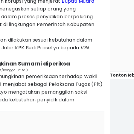
n korupsi yang menjerat
Bupati
Muara
 menegaskan setiap orang yang
 dalam proses penyidikan berpeluang
at di lingkungan Pemerintah Kabupaten
kan dilakukan sesuai kebutuhan dalam
p Jubir KPK Budi Prasetyo kepada
IDN
kinan Sumarni diperiksa
s/Rangga Erfizal)
Tonton leb
mungkinan pemeriksaan terhadap Wakil
i menjabat sebagai Pelaksana Tugas (Plt)
setyo mengatakan pemanggilan saksi
da kebutuhan penyidik dalam