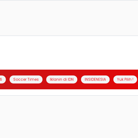
6
Soccer Times
Iklanin di IDN
INSIDENESIA
Yuk Pilih !