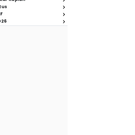
tus
FF
026