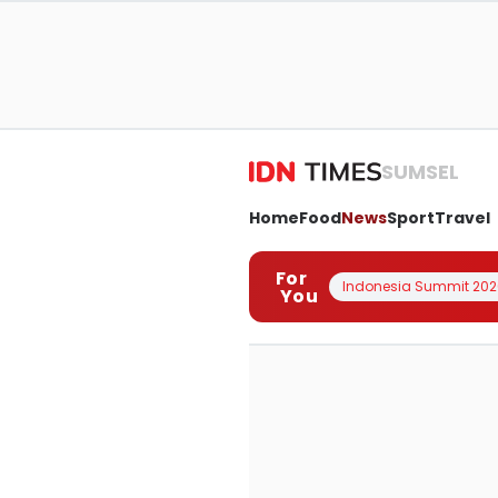
SUMSEL
Home
Food
News
Sport
Travel
For
Indonesia Summit 202
You