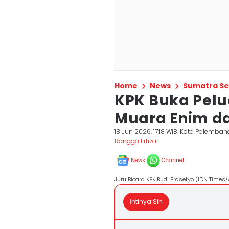
Home
News
Sumatra Se
KPK Buka Pelu
Muara Enim da
18 Jun 2026, 17:18 WIB
Kota Palemban
Rangga Erfizal
News
Channel
Juru Bicara KPK Budi Prasetyo (IDN Time
Intinya Sih