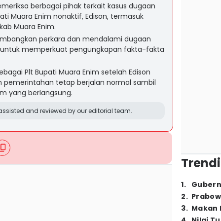
riksa berbagai pihak terkait kasus dugaan
ati Muara Enim nonaktif, Edison, termasuk
mkab Muara Enim.
embangkan perkara dan mendalami dugaan
BPK untuk memperkuat pengungkapan fakta-fakta
bagai Plt Bupati Muara Enim setelah Edison
n pemerintahan tetap berjalan normal sambil
m yang berlangsung.
ssisted and reviewed by our editorial team.
Trendi
1
.
Gubern
2
.
Prabow
3
.
Makan B
4
.
Nilai T