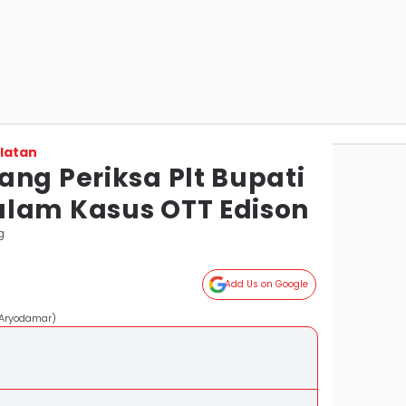
latan
ang Periksa Plt Bupati
lam Kasus OTT Edison
g
Add Us on Google
s/Aryodamar)