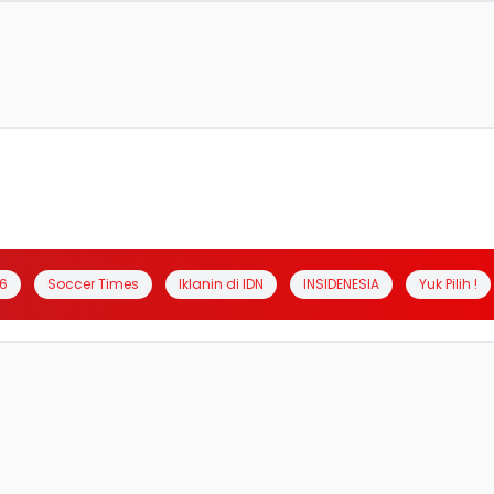
6
Soccer Times
Iklanin di IDN
INSIDENESIA
Yuk Pilih !