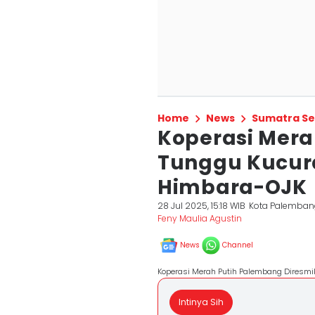
Home
News
Sumatra Se
Koperasi Mer
Tunggu Kucur
Himbara-OJK
28 Jul 2025, 15:18 WIB
Kota Palemban
Feny Maulia Agustin
News
Channel
Koperasi Merah Putih Palembang Diresmik
Intinya Sih