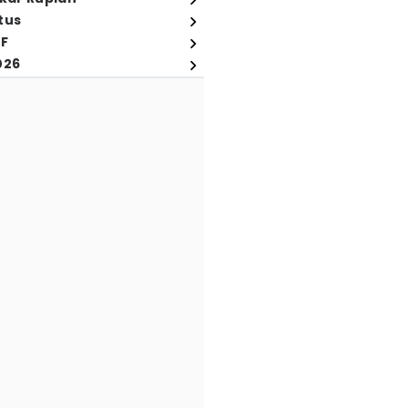
tus
FF
026