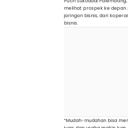
Putih Sukodadi Palembang, 
melihat prospek ke depan 
jaringan bisnis, dari kope
bisnis.
“Mudah-mudahan bisa mend
juga, dan usaha makin luas, 