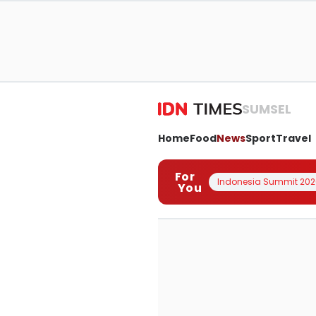
SUMSEL
Home
Food
News
Sport
Travel
For
Indonesia Summit 202
You