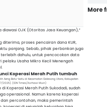
More 
 diawasi OJK (Otoritas Jasa Keuangan),”
g diterima, proses pencairan dana KUR,
u panjang. Sebab, pihak perbankan juga
si terlebih dahulu, untuk pencocokan data
ari pelaku Usaha Mikro Kecil Menengah
l.
kunci Koperasi Merah Putih tumbuh
utih Aeng Batu-batu di Kecamatan Galesong Utara, Kabupaten
1/7/2025). (IDN Times/Asrhawi Muin)
n di Koperasi Merah Putih Sukodadi, sudah
juga operasional. Namun karena koperasi
r dan percontohan, maka pemerintah
 koperasi di sejumlah kelurahan bisa