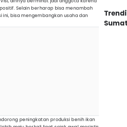
Visi, dirinya berminat jadi anggota karena
positif. Selain berharap bisa menambah
Trend
rasi ini, bisa mengembangkan usaha dan
Sumat
orong peningkatan produksi benih ikan
lebih maju berkali lipat sejak awal merintis