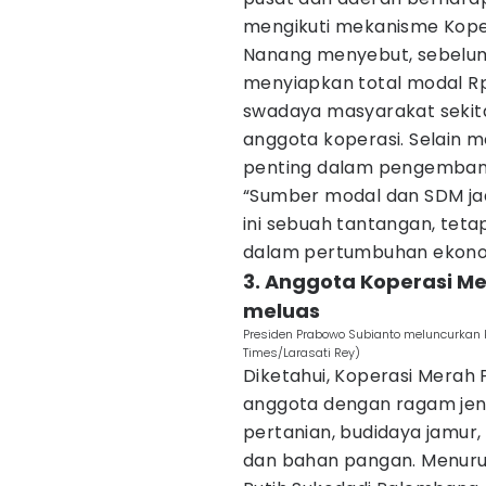
mengikuti mekanisme Koper
Nanang menyebut, sebelum 
menyiapkan total modal Rp4
swadaya masyarakat sekita
anggota koperasi. Selain 
penting dalam pengembang
“Sumber modal dan SDM ja
ini sebuah tantangan, tet
dalam pertumbuhan ekonomi
3. Anggota Koperasi Me
meluas
Presiden Prabowo Subianto meluncurkan k
Times/Larasati Rey)
Diketahui, Koperasi Merah
anggota dengan ragam jenis
pertanian, budidaya jamur,
dan bahan pangan. Menuru