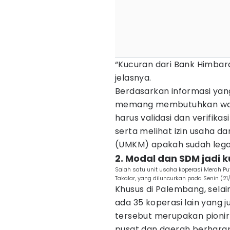
“Kucuran dari Bank Himbara
jelasnya.
Berdasarkan informasi yan
memang membutuhkan wakt
harus validasi dan verifika
serta melihat izin usaha d
(UMKM) apakah sudah lega
2. Modal dan SDM jadi 
Salah satu unit usaha koperasi Merah P
Takalar, yang diluncurkan pada Senin (2
Khusus di Palembang, selai
ada 35 koperasi lain yang 
tersebut merupakan pioni
pusat dan daerah berharap,