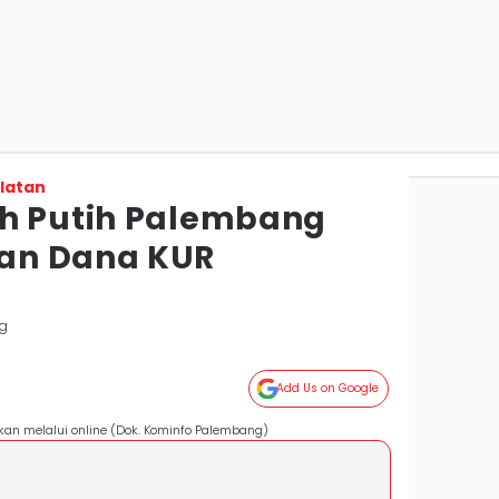
latan
ah Putih Palembang
an Dana KUR
g
Add Us on Google
an melalui online (Dok. Kominfo Palembang)