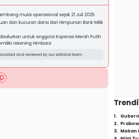
lembang mulai operasional sejak 21 Juli 2025
n dan kucuran dana dari Himpunan Bank Milik
 disalurkan untuk anggota Koperasi Merah Putih
miliki rekening Himbara
ssisted and reviewed by our editorial team.
Trendi
1
.
Gubern
2
.
Prabow
3
.
Makan B
4
.
Nilai T