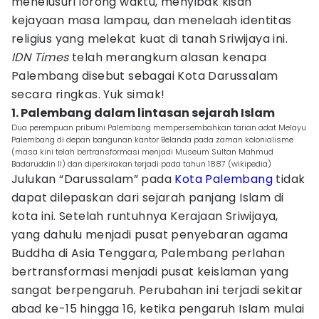
menelusuri lorong waktu, menyibak kisah
kejayaan masa lampau, dan menelaah identitas
religius yang melekat kuat di tanah Sriwijaya ini.
IDN Times
telah merangkum alasan kenapa
Palembang disebut sebagai Kota Darussalam
secara ringkas. Yuk simak!
1. Palembang dalam lintasan sejarah Islam
Dua perempuan pribumi Palembang mempersembahkan tarian adat Melayu
Palembang di depan bangunan kantor Belanda pada zaman kolonialisme
(masa kini telah bertransformasi menjadi Museum Sultan Mahmud
Badaruddin II) dan diperkirakan terjadi pada tahun 1887 (wikipedia)
Julukan “Darussalam” pada
Kota Palembang
tidak
dapat dilepaskan dari sejarah panjang Islam di
kota ini. Setelah runtuhnya Kerajaan Sriwijaya,
yang dahulu menjadi pusat penyebaran agama
Buddha di Asia Tenggara, Palembang perlahan
bertransformasi menjadi pusat keislaman yang
sangat berpengaruh. Perubahan ini terjadi sekitar
abad ke-15 hingga 16, ketika pengaruh Islam mulai