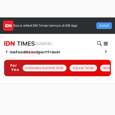
Baca artikel
IDN Times
lainnya di IDN App
Install
SUMSEL
Home
Food
News
Sport
Travel
For
Indonesia Summit 2026
Soccer Times
Iklanin 
You