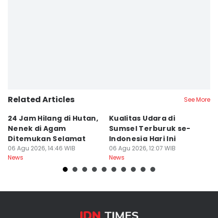
Related Articles
See More
24 Jam Hilang di Hutan,
Kualitas Udara di
K
Nenek di Agam
Sumsel Terburuk se-
P
Ditemukan Selamat
Indonesia Hari Ini
A
06 Agu 2026, 14:46 WIB
06 Agu 2026, 12:07 WIB
06
News
News
Ne