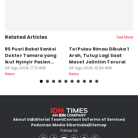
Related Articles
See More
RS Pusri Bakal Sanksi
Tol Pulau Rimau Dibuka 1
2
Dokter Tamara yang
Arah, Tutup Lagi Saat
N
Ikut Nyinyir Pasien
Macet Jalintim Terurai
D
Yurizal
06 Agu 2026, 17:31 WIB
06 Agu 2026, 15:54 WIB
06
News
News
Ne
About Us
Editorial Team
Contact Us
Terms of Services
Pedoman Media Siber
Index
Sitemap
Follow Us