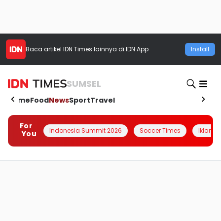
Baca artikel
IDN Times
lainnya di IDN App
Install
SUMSEL
Home
Food
News
Sport
Travel
For
Indonesia Summit 2026
Soccer Times
Iklanin 
You