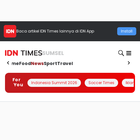
Baca artikel
IDN Times
lainnya di IDN App
Install
SUMSEL
Home
Food
News
Sport
Travel
For
Indonesia Summit 2026
Soccer Times
Iklanin 
You