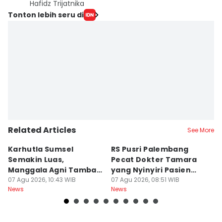
Hafidz Trijatnika
Tonton lebih seru di
Related Articles
See More
Karhutla Sumsel
RS Pusri Palembang
Su
Semakin Luas,
Pecat Dokter Tamara
C
Manggala Agni Tambah
yang Nyinyiri Pasien
C
Regu Pemadam
07 Agu 2026, 10:43 WIB
Yurizal
07 Agu 2026, 08:51 WIB
07
News
News
Ne