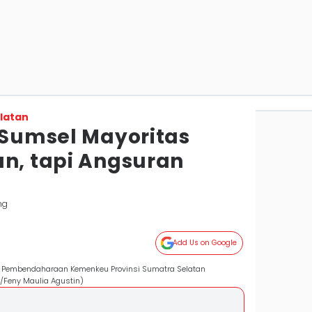
latan
R Sumsel Mayoritas
an, tapi Angsuran
ng
Add Us on Google
ral Pembendaharaan Kemenkeu Provinsi Sumatra Selatan
/Feny Maulia Agustin)