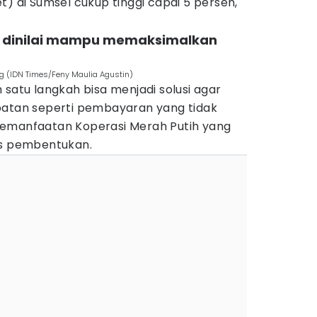
t) di Sumsel cukup tinggi capai 5 persen,"
ih dinilai mampu memaksimalkan
g (IDN Times/Feny Maulia Agustin)
 satu langkah bisa menjadi solusi agar
batan seperti pembayaran yang tidak
pemanfaatan Koperasi Merah Putih yang
ses pembentukan.