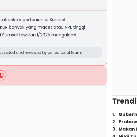
ntuk sektor pertanian di Sumsel
 KUR banyak yang macet atau NPL tinggi
di Sumsel triwulan I/2025 mengalami
ssisted and reviewed by our editorial team.
Trendi
1
.
Gubern
2
.
Prabow
3
.
Makan B
4
.
Nilai T