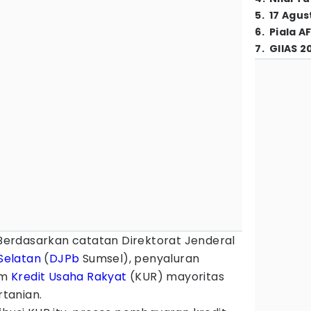
5
.
17 Agus
6
.
Piala A
7
.
GIIAS 2
Berdasarkan catatan Direktorat Jenderal
Selatan
(
DJPb
Sumsel), penyaluran
am
Kredit Usaha Rakyat
(KUR) mayoritas
rtanian.