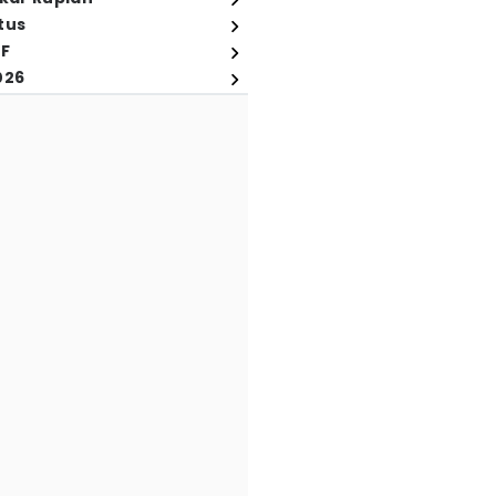
tus
FF
026