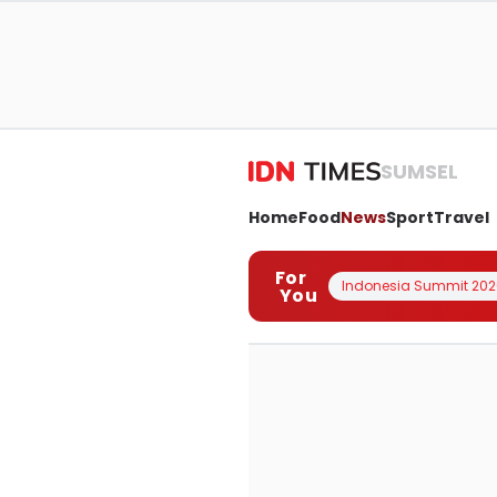
SUMSEL
Home
Food
News
Sport
Travel
For
Indonesia Summit 202
You