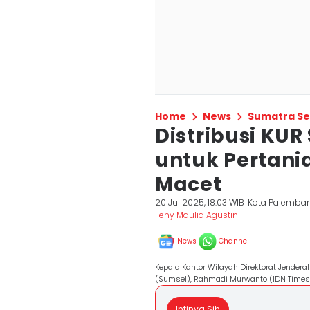
Home
News
Sumatra Se
Distribusi KU
untuk Pertani
Macet
20 Jul 2025, 18:03 WIB
Kota Palemba
Feny Maulia Agustin
News
Channel
Kepala Kantor Wilayah Direktorat Jende
(Sumsel), Rahmadi Murwanto (IDN Times
Intinya Sih