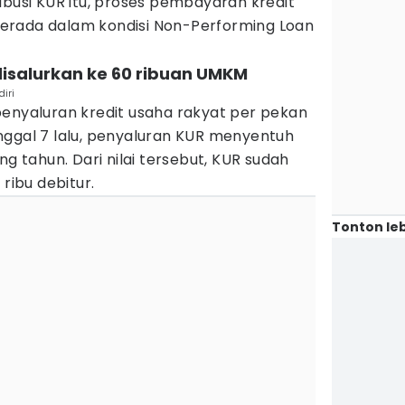
ibusi KUR itu, proses pembayaran kredit
erada dalam kondisi Non-Performing Loan
 disalurkan ke 60 ribuan UMKM
iri
penyaluran kredit usaha rakyat per pekan
nggal 7 lalu, penyaluran KUR menyentuh
ng tahun. Dari nilai tersebut, KUR sudah
 ribu debitur.
Tonton leb