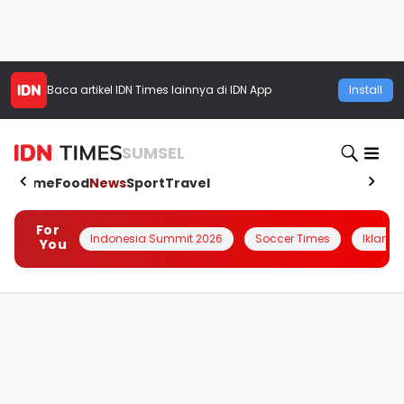
Baca artikel
IDN Times
lainnya di IDN App
Install
SUMSEL
Home
Food
News
Sport
Travel
For
Indonesia Summit 2026
Soccer Times
Iklanin 
You