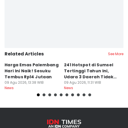
Related Articles
See More
Harga Emas Palembang
241 Hotspot di Sumsel
J
Hari Ini Naik! Sesuku
Tertinggi Tahun Ini,
D
Tembus Rp14 Jutaan
Udara 3 Daerah Tidak
K
09 Agu 2026, 13:38 WIB
Sehat
09 Agu 2026, 11:31 WIB
P
09
News
News
Ne