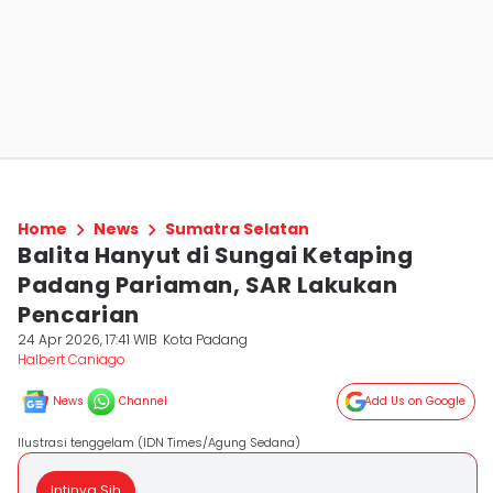
Home
News
Sumatra Selatan
Balita Hanyut di Sungai Ketaping
Padang Pariaman, SAR Lakukan
Pencarian
24 Apr 2026, 17:41 WIB
Kota Padang
Halbert Caniago
News
Channel
Add Us on Google
Ilustrasi tenggelam (IDN Times/Agung Sedana)
Intinya Sih